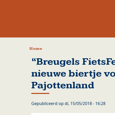
Kruimelpad
Home
“Breugels FietsF
nieuwe biertje vo
Pajottenland
Gepubliceerd op
di, 15/05/2018 - 16:28