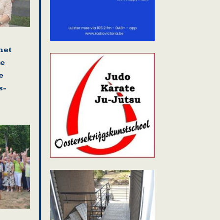
het
ke
e
s-