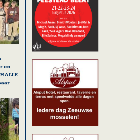
n
r en
t HALLE
paar