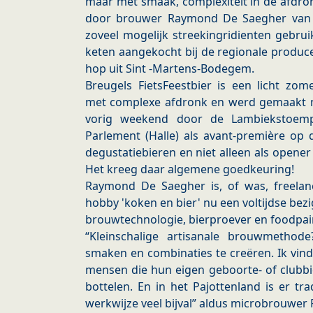
maar met smaak, complexiteit in de afdr
door brouwer Raymond De Saegher van m
zoveel mogelijk streekingridienten gebru
keten aangekocht bij de regionale produce
hop uit Sint -Martens-Bodegem.
Breugels FietsFeestbier is een licht zom
met complexe afdronk en werd gemaakt m
vorig weekend door de Lambiekstoemp
Parlement (Halle) als avant-première op 
degustatiebieren en niet alleen als opene
Het kreeg daar algemene goedkeuring!
Raymond De Saegher is, of was, freela
hobby 'koken en bier' nu een voltijdse be
brouwtechnologie, bierproever en foodpai
“Kleinschalige artisanale brouwmethod
smaken en combinaties te creëren. Ik vin
mensen die hun eigen geboorte- of clubbi
bottelen. En in het Pajottenland is er tr
werkwijze veel bijval” aldus microbrouwe