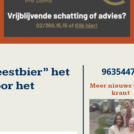
eestbier” het
963544
or het
Meer nieuws 
krant