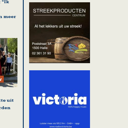
 “Ik
n meer
w
te uit
rden