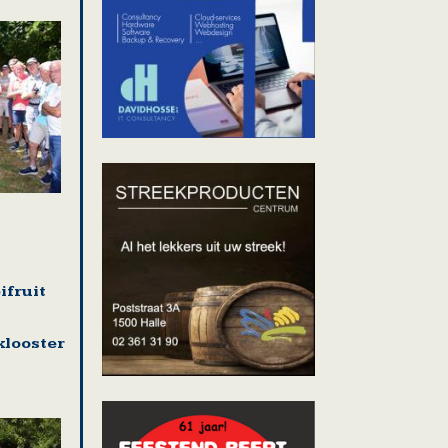
ifruit
looster