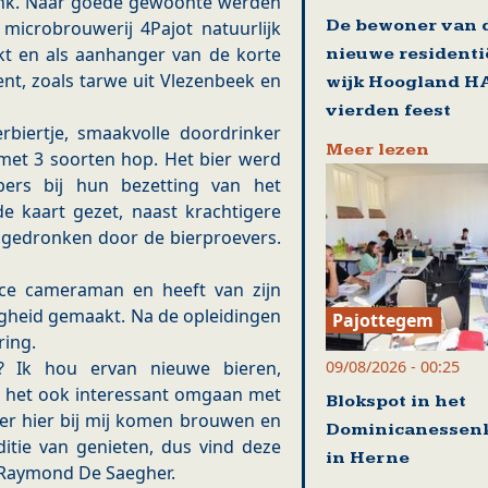
onk. Naar goede gewoonte werden
De bewoner van 
icrobrouwerij 4Pajot natuurlijk
ikt en als aanhanger van de korte
nieuwe residenti
nt, zoals tarwe uit Vlezenbeek en
wijk Hoogland H
vierden feest
erbiertje, smaakvolle doordrinker
Meer lezen
et 3 soorten hop. Het bier werd
ers bij hun bezetting van het
de kaart gezet, naast krachtigere
r gedronken door de bierproevers.
nce cameraman en heeft van zijn
zigheid gemaakt. Na de opleidingen
Pajottegem
ring.
09/08/2026 - 00:25
e? Ik hou ervan nieuwe bieren,
d het ook interessant omgaan met
Blokspot in het
er hier bij mij komen brouwen en
Dominicanessenk
aditie van genieten, dus vind deze
in Herne
r Raymond De Saegher.