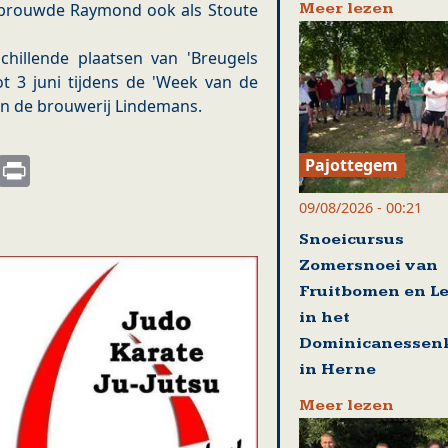
Meer lezen
r brouwde Raymond ook als Stoute
hillende plaatsen van 'Breugels
tot 3 juni tijdens de 'Week van de
 in de brouwerij Lindemans.
s
nkedIn
Email
Print
Pajottegem
09/08/2026 - 00:21
Snoeicursus
Zomersnoei van
Fruitbomen en Le
in het
Dominicanessenk
in Herne
Meer lezen