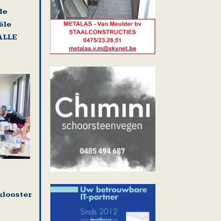
de
ële
ALLE
looster