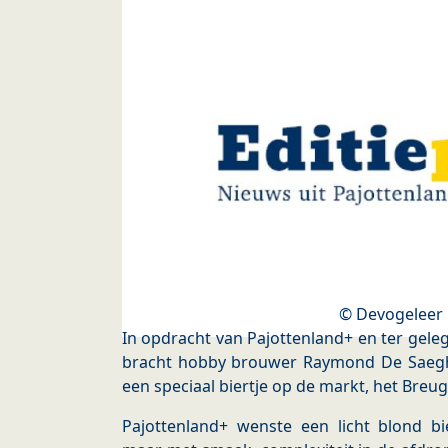
© Devogeleer 
In opdracht van Pajottenland+ en ter gele
bracht hobby brouwer Raymond De Saegh
een speciaal biertje op de markt, het Breuge
Pajottenland+ wenste een licht blond bie