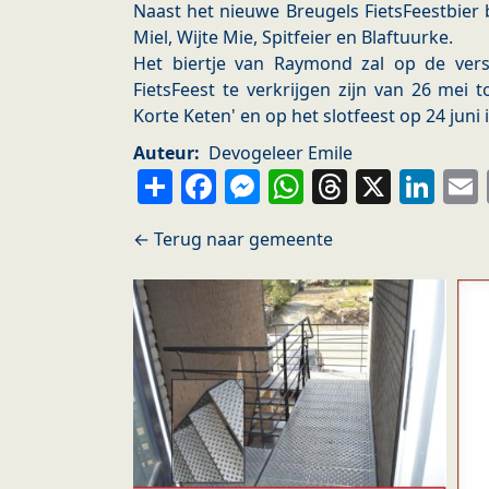
Naast het nieuwe Breugels FietsFeestbie
Miel, Wijte Mie, Spitfeier en Blaftuurke.
Het biertje van Raymond zal op de versc
FietsFeest te verkrijgen zijn van 26 mei 
Korte Keten' en op het slotfeest op 24 juni
Auteur
Devogeleer Emile
Share
Facebook
Messenger
WhatsApp
Thread
X
Li