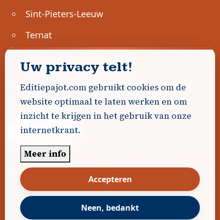
Sint-Pieters-Leeuw
Ternat
Ondernemen
Uw privacy telt!
Geen advertenties gevonden.
Editiepajot.com gebruikt cookies om de
website optimaal te laten werken en om
Uw advertentie hier? Contacteer ons!
inzicht te krijgen in het gebruik van onze
internetkrant.
Word Partner!
Meer info
© 2026
Editiepajot.com
|
Algemene voorwaarden
Accepteren
|
Disclaimer
|
Privacybeleid
|
Cookiebeleid
|
Gerealiseerd door
DavidHosse.net
Neen, bedankt