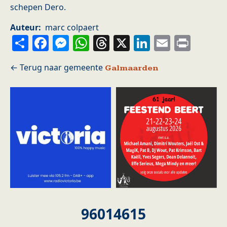
schepen Dero.
Auteur
marc colpaert
Share
Facebook
Messenger
WhatsApp
Threads
X
LinkedIn
Email
Prin
Galmaarden
96014615