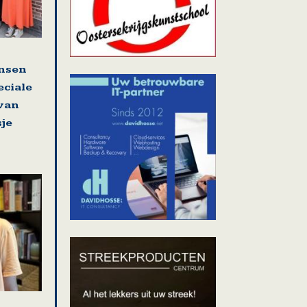
nsen
eciale
 van
sje