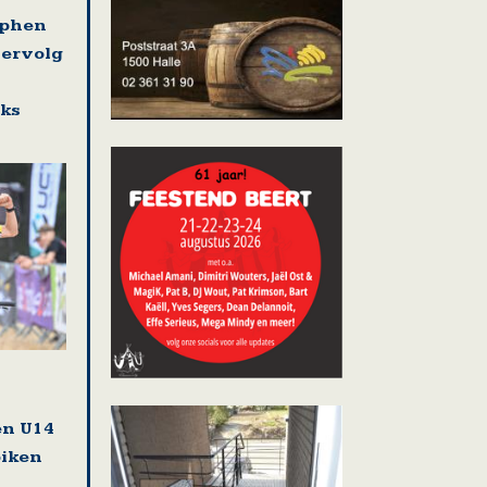
ephen
vervolg
eks
en U14
biken