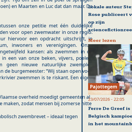
roen) en Maarten en Luc dat dan maar. De
Lokale auteur St
Rose publiceert 
op zijn
ussen onze petitie met één duidelijke
sciencefictionre
heden voor open zwemwater in onze regio.
r hiervoor een opdracht uitschrijft, in
Meer lezen
um, inwoners en verenigingen. Onze
ongetwijfeld kansen: als zwemmen in de
 in een van onze beken, vijvers, poelen,
m geen nieuwe natuurlijke zwemplek
van de burgemeester: “Wij staan open voor
krivier zwemmen is te riskant. Een eigen
Pajottegem
 Vlaamse overheid moedigt gemeenten al
23/07/2026 - 22:05
e maken, zodat mensen bij zomerse hitte
Ferre De Greef is
bolisch zwembrevet – ideaal tegen
Belgisch kampio
in het mountain