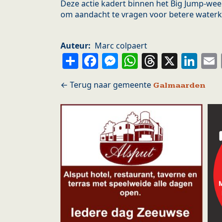
Deze actie kadert binnen het Big Jump-weeke
om aandacht te vragen voor betere waterkw
Auteur
Marc colpaert
Share
Facebook
Messenger
WhatsApp
Thread
X
Li
Galmaarden