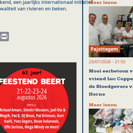
nd, een jaarlijks internationaal initiatief
Meer lezen
aliteit van rivieren en beken.
s
nkedIn
Email
Print
Pajottegem
23/07/2026 - 21:53
Mooi eerbetoon 
vriend Luc Coppe
de Bloedgevers 
Herne
Meer lezen