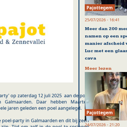
Pajottegem
25/07/2026 - 16:41
Meer dan 200 me
namen op een sp
manier afscheid
Luc met een glaa
cava
Meer lezen
rty' op zaterdag 12 juli 2025 aan de poel
in Galmaarden. Daar hebben Maarten
ele jaren geleden een poel aangelegd.
Pajottegem
poel-party in Galmaarden en dit bij zeen
24/07/2026 - 21:20
ijn. Tijd om zelf in de poel te springen