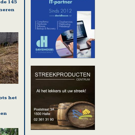
 de 145
oneren
ots het
den