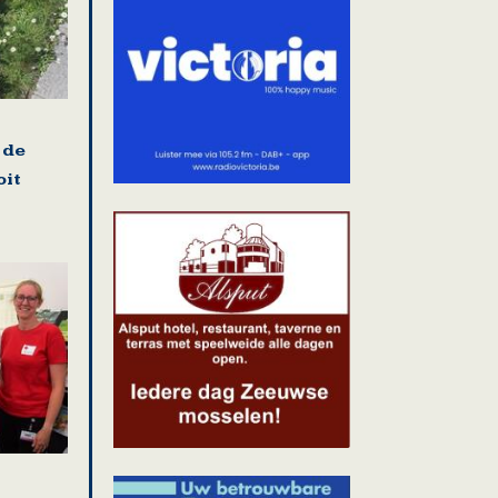
 de
oit