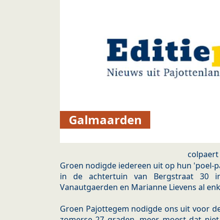
Galmaarden
colpaert
Groen nodigde iedereen uit op hun 'poel-pa
in de achtertuin van Bergstraat 30 
Vanautgaerden en Marianne Lievens al enk
Groen Pajottegem nodigde ons uit voor de 
zomerse 27 graden, meer moest dat niet z