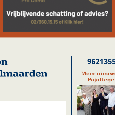
en
962135
almaarden
Meer nieuws
Pajotteg