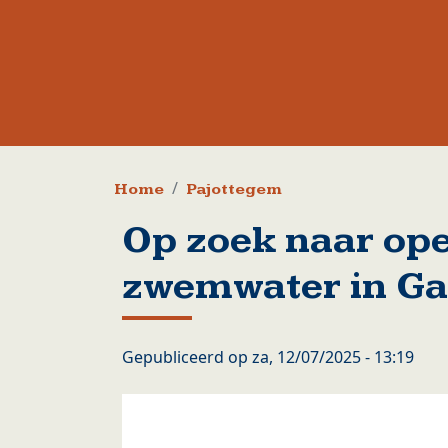
Kruimelpad
Home
Pajottegem
Op zoek naar op
zwemwater in G
Gepubliceerd op
za, 12/07/2025 - 13:19