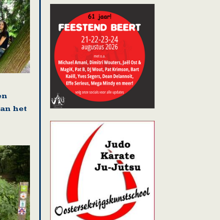
en
van het