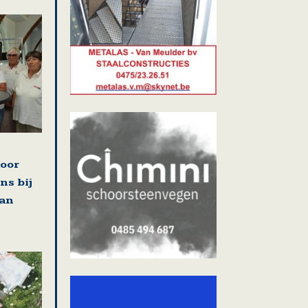
voor
ns bij
van