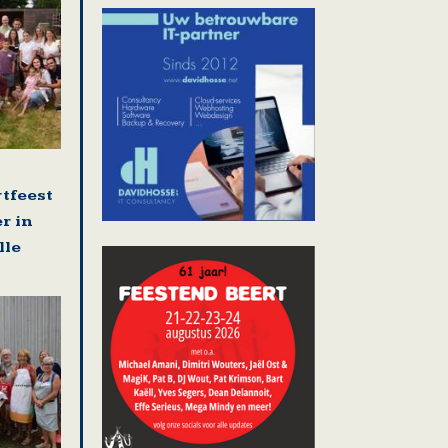
rtfeest
r in
lle