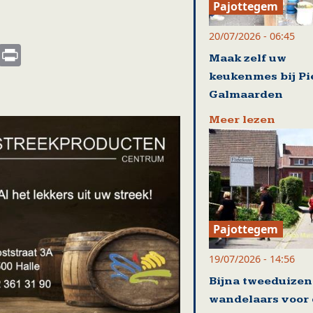
Pajottegem
20/07/2026 - 06:45
s
nkedIn
Email
Print
Maak zelf uw
keukenmes bij Pi
Galmaarden
Meer lezen
Pajottegem
19/07/2026 - 14:56
Bijna tweeduize
wandelaars voor