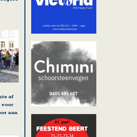
kte af
 voor
oor aan