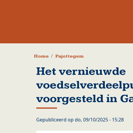
Kruimelpad
Home
Pajottegem
Het vernieuwde
voedselverdeelp
voorgesteld in 
Gepubliceerd op
do, 09/10/2025 - 15:28