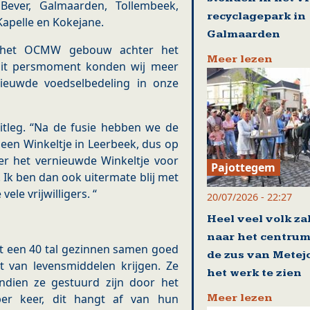
ever, Galmaarden, Tollembeek,
recyclagepark in
-Kapelle en Kokejane.
Galmaarden
n het OCMW gebouw achter het
Meer lezen
dit persmoment konden wij meer
ieuwde voedselbedeling in onze
tleg. “Na de fusie hebben we de
 een Winkeltje in Leerbeek, dus op
r het vernieuwde Winkeltje voor
Pajottegem
Ik ben dan ook uitermate blij met
le vrijwilligers. “
20/07/2026 - 22:27
Heel veel volk za
naar het centrum
at een 40 tal gezinnen samen goed
de zus van Metej
 van levensmiddelen krijgen. Ze
het werk te zien
dien ze gestuurd zijn door het
Meer lezen
er keer, dit hangt af van hun