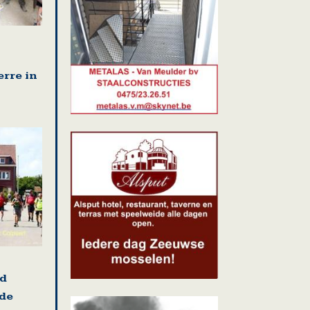
erre in
nd
 de