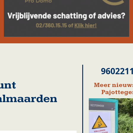
960221
unt
Meer nieuws
Pajotteg
Galmaarden