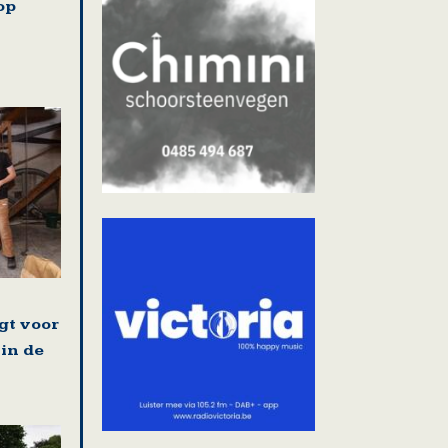
op
gt voor
 in de