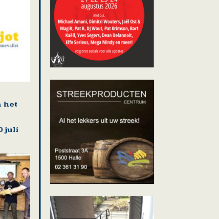
n het
 juli