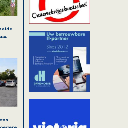
heide
aar
ens
roegere