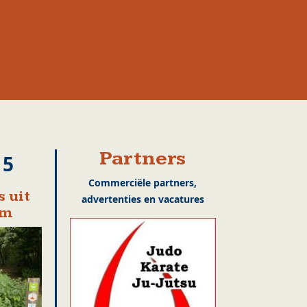
Partners
15
Commerciële partners,
 uit
advertenties en vacatures
em