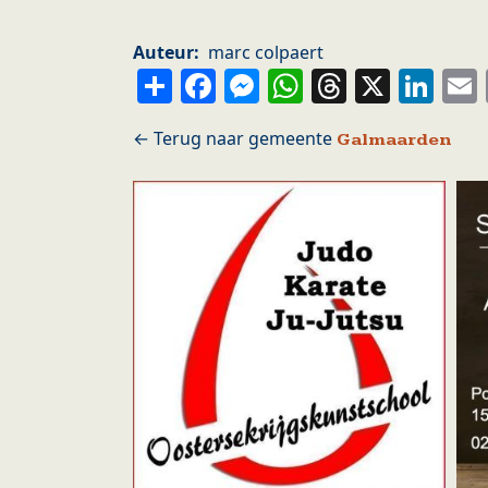
Auteur
marc colpaert
Share
Facebook
Messenger
WhatsApp
Thread
X
Li
Galmaarden