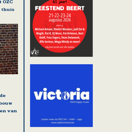
t OZC
 thuis
 de
 bouw
en van