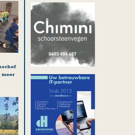
onschef
t meer