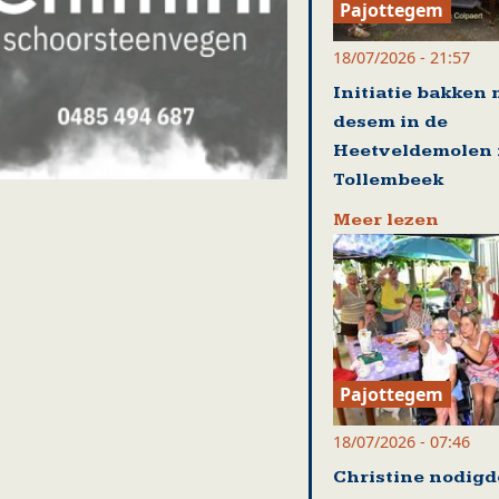
Pajottegem
18/07/2026 - 21:57
Initiatie bakken 
desem in de
Heetveldemolen 
Tollembeek
Meer lezen
Pajottegem
18/07/2026 - 07:46
Christine nodigd