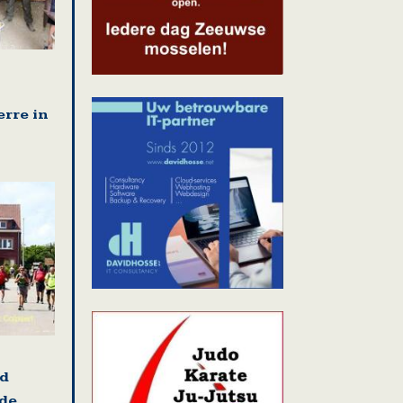
erre in
nd
 de