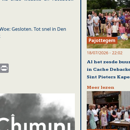
 - Woe: Gesloten. Tot snel in Den
k
Pajottegem
18/07/2026 - 22:02
Al het zesde buu
s
nkedIn
Email
Print
in Cache Debacke
Sint Pieters Kape
Meer lezen