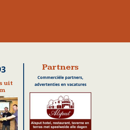
Partners
93
Commerciële partners,
 uit
advertenties en vacatures
em