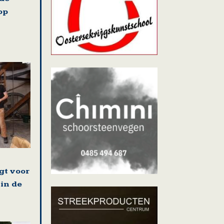
op
gt voor
 in de