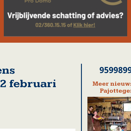
ens
959989
2 februari
Meer nieuws
Pajotteg