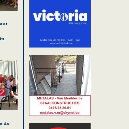
met
in
e de