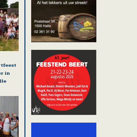
rtfeest
r in
lle