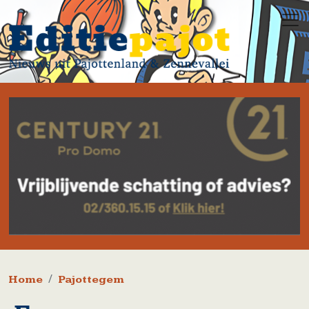
Overslaan en naar de inhoud gaan
Kruimelpad
Home
Pajottegem