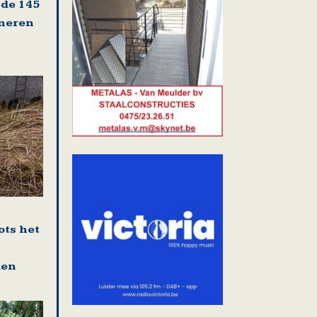
 de 145
oneren
ots het
den