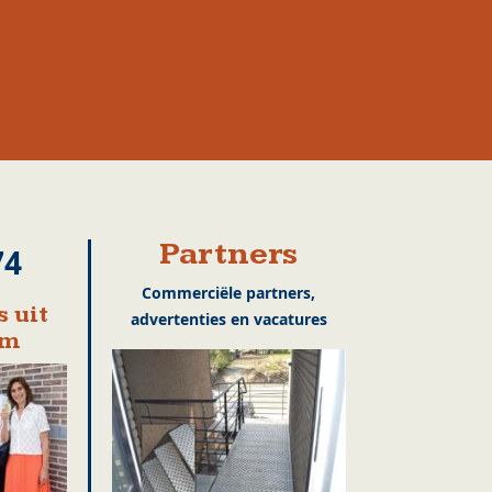
Partners
74
Commerciële partners,
 uit
advertenties en vacatures
em