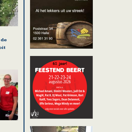
 de
oit