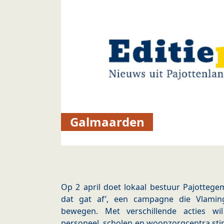
Galmaarden
Op 2 april doet lokaal bestuur Pajotteg
dat gat af’, een campagne die Vlami
bewegen. Met verschillende acties wi
personeel, scholen en woonzorgcentra stim