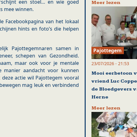
rschijnt een stoel… en wie goed
Meer lezen
ets mee winnen.
e Facebookpagina van het lokaal
hijnen hints en foto’s die helpen
elijk Pajottegemnaren samen in
Pajottegem
eneer, schepen van Gezondheid.
chaam, maar ook voor je mentale
23/07/2026 - 21:53
se manier aandacht voor kunnen
Mooi eerbetoon 
t deze actie wil Pajottegem vooral
vriend Luc Coppe
 bewegen mag leuk en verbindend
de Bloedgevers 
Herne
Meer lezen