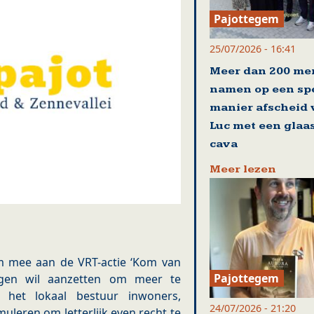
Pajottegem
25/07/2026 - 16:41
Meer dan 200 me
namen op een sp
manier afscheid
Luc met een glaa
cava
Meer lezen
em mee aan de VRT-actie ‘Kom van
Pajottegem
ngen wil aanzetten om meer te
l het lokaal bestuur inwoners,
24/07/2026 - 21:20
uleren om letterlijk even recht te