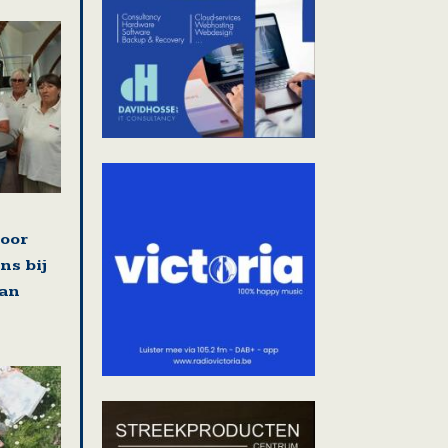
voor
ns bij
van