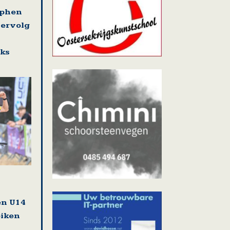
ephen
vervolg
eks
en U14
biken