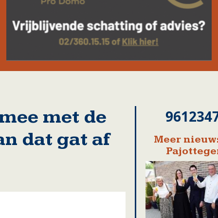
 mee met de
961234
n dat gat af
Meer nieuws
Pajotteg