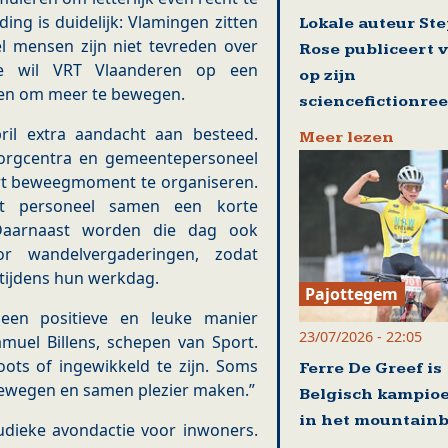
ing is duidelijk: Vlamingen zitten
Lokale auteur St
l mensen zijn niet tevreden over
Rose publiceert 
ie wil VRT Vlaanderen op een
op zijn
ren om meer te bewegen.
sciencefictionre
il extra aandacht aan besteed.
Meer lezen
zorgcentra en gemeentepersoneel
t beweegmoment te organiseren.
het personeel samen een korte
Daarnaast worden die dag ook
or wandelvergaderingen, zodat
 tijdens hun werkdag.
Pajottegem
een positieve en leuke manier
23/07/2026 - 22:05
uel Billens, schepen van Sport.
oots of ingewikkeld te zijn. Soms
Ferre De Greef is
bewegen en samen plezier maken.”
Belgisch kampio
in het mountain
udieke avondactie voor inwoners.