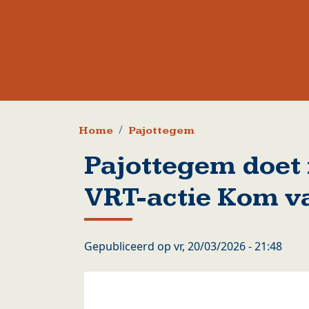
Kruimelpad
Home
Pajottegem
Pajottegem doet
VRT-actie Kom va
Gepubliceerd op
vr, 20/03/2026 - 21:48