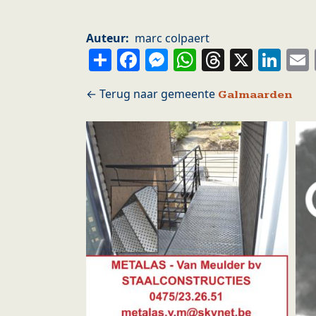
Auteur
marc colpaert
Share
Facebook
Messenger
WhatsApp
Thread
X
Li
Galmaarden