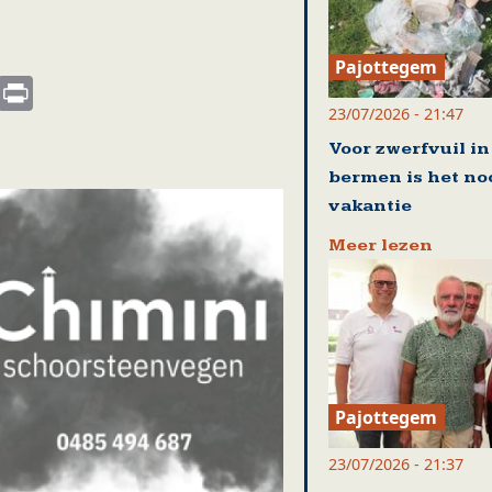
Pajottegem
s
nkedIn
Email
Print
23/07/2026 - 21:47
Voor zwerfvuil in
bermen is het no
vakantie
Meer lezen
Pajottegem
23/07/2026 - 21:37