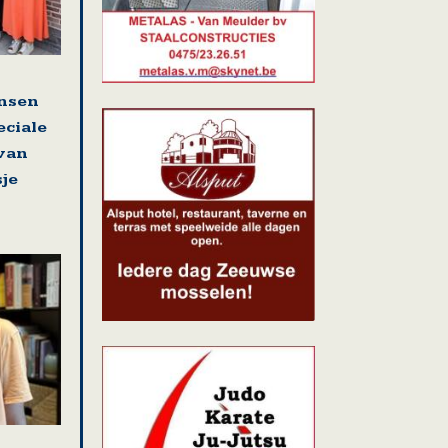
nsen
eciale
 van
sje