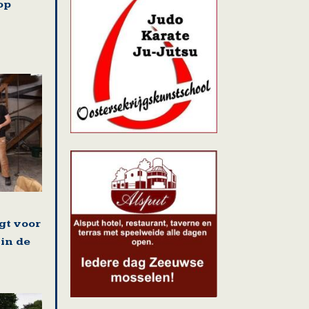
op
gt voor
 in de