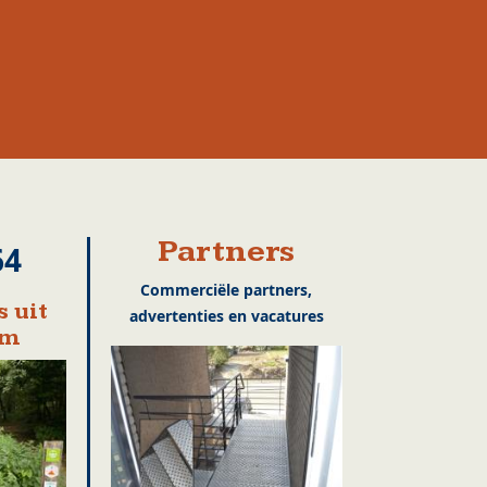
Partners
64
Commerciële partners,
 uit
advertenties en vacatures
em