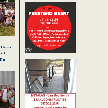
rtfeest
r in
lle