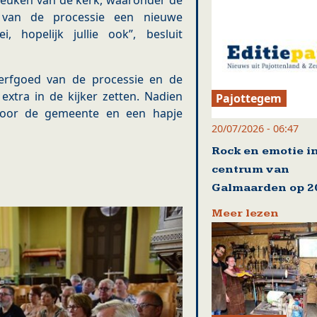
ijbeuken van de kerk, waaronder de
m van de processie een nieuwe
 hopelijk jullie ook”, besluit
e erfgoed van de processie en de
tra in de kijker zetten. Nadien
Pajottegem
oor de gemeente en een hapje
20/07/2026 - 06:47
Rock en emotie i
centrum van
Galmaarden op 20
Meer lezen