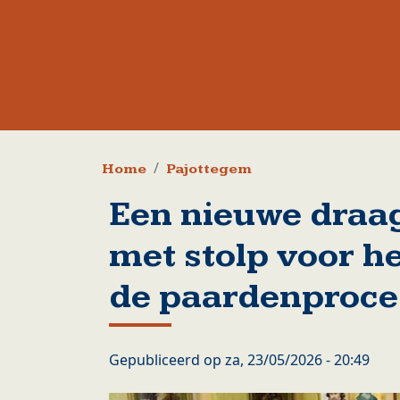
Kruimelpad
Home
Pajottegem
Een nieuwe draa
met stolp voor h
de paardenproce
Gepubliceerd op
za, 23/05/2026 - 20:49