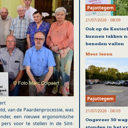
Pajottegem
21/07/2026 - 08:09
Ook op de Kester
kunnen takken n
beneden vallen
Meer lezen
Pajottegem
ert
eeld, van de Paardenprocessie, was
21/07/2026 - 08:03
ender, een nieuwe ergonomische
Ongeveer 50 wag
pers voor te stellen in de Sint-
stonden in het v