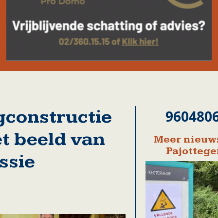
gconstructie
960480
et beeld van
Meer nieuws
Pajotteg
ssie