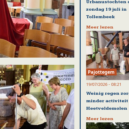
Urbanustochten 
zondag 19 juli in
Tollembeek
Meer lezen
Pajottegem
19/07/2026 - 08:21
Weinig regen zor
minder activiteit
Heetveldemolen
Meer lezen