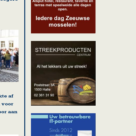
kte af
 voor
oor aan