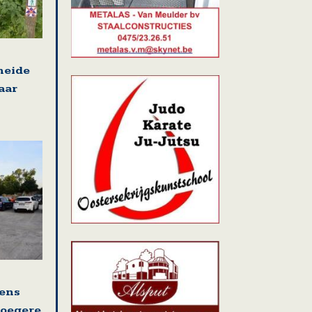
heide
aar
ens
roegere