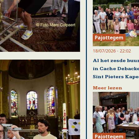
Pajottegem
18/07/2026 - 22:02
Al het zesde buu
in Cache Debacke
Sint Pieters Kape
Meer lezen
Pajottegem