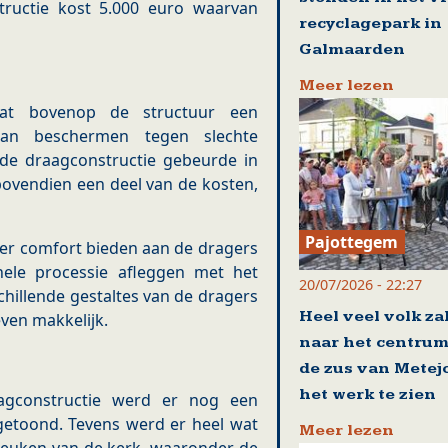
tructie kost 5.000 euro waarvan
recyclagepark in
Galmaarden
Meer lezen
aat bovenop de structuur een
an beschermen tegen slechte
e draagconstructie gebeurde in
ovendien een deel van de kosten,
Pajottegem
eer comfort bieden aan de dragers
hele processie afleggen met het
20/07/2026 - 22:27
hillende gestaltes van de dragers
Heel veel volk za
 even makkelijk.
naar het centrum
de zus van Metej
het werk te zien
agconstructie werd er nog een
etoond. Tevens werd er heel wat
Meer lezen