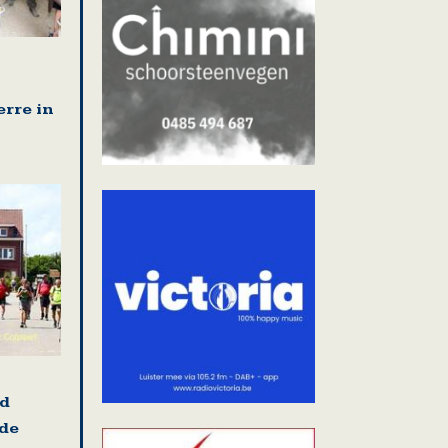
erre in
nd
 de