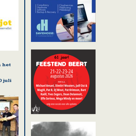
n het
 juli