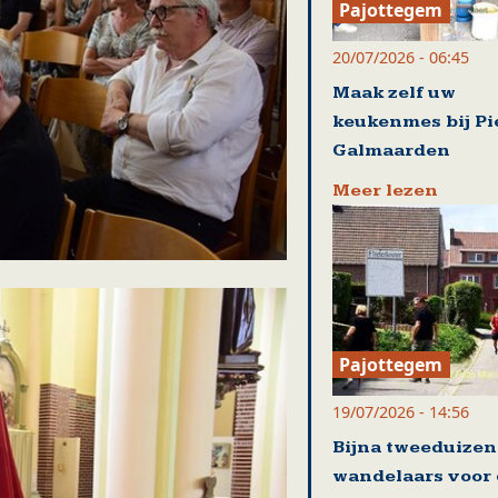
Pajottegem
20/07/2026 - 06:45
Maak zelf uw
keukenmes bij Pi
Galmaarden
Meer lezen
Pajottegem
19/07/2026 - 14:56
Bijna tweeduize
wandelaars voor