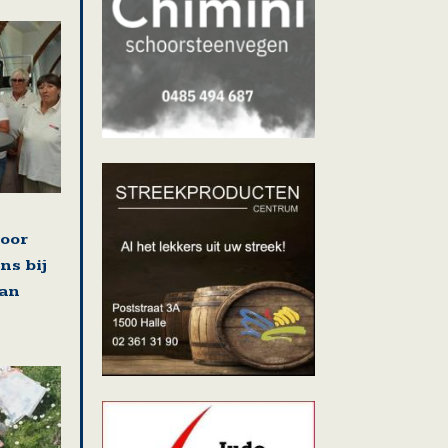
voor
ns bij
van