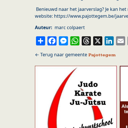
Benieuwd naar het jaarverslag? Je kan het
website: https://www.pajottegem.be/jaarv
Auteur
marc colpaert
Share
Facebook
Messenger
WhatsApp
Thread
X
Li
Pajottegem