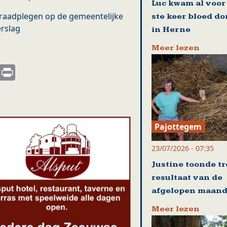
Luc kwam al voor
 raadplegen op de gemeentelijke
ste keer bloed d
erslag
in Herne
Meer lezen
s
nkedIn
Email
Print
Pajottegem
23/07/2026 - 07:35
Justine toonde tr
resultaat van de
afgelopen maan
Meer lezen