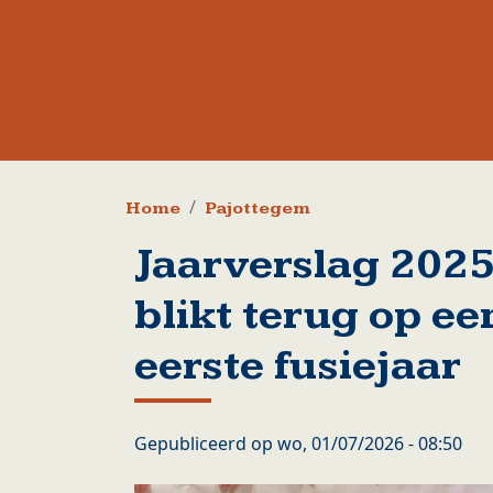
Kruimelpad
Home
Pajottegem
Jaarverslag 202
blikt terug op ee
eerste fusiejaar
Gepubliceerd op
wo, 01/07/2026 - 08:50