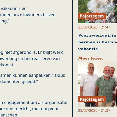
, vakkennis en
onden onze inwoners blijven
Pajottegem
ing.”
23/07/2026 - 21:47
Voor zwerfvuil in
bermen is het no
vakantie
g niet afgerond is. Er blijft werk
enwerking en het realiseren van
Meer lezen
oekomst:
samen kunnen aanpakken,” aldus
ndamenten gelegd.”
Pajottegem
zijn engagement om als organisatie
 toekomstgericht, met oog voor
23/07/2026 - 21:37
eenschap.