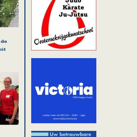
 de
oit