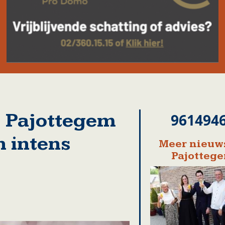
5 Pajottegem
961494
n intens
Meer nieuws
Pajotteg