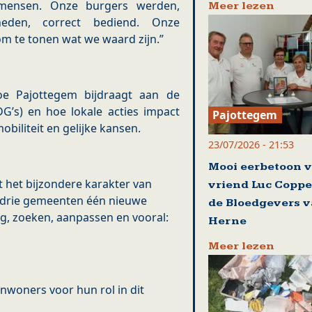
n mensen. Onze burgers werden,
Meer lezen
eden, correct bediend. Onze
m te tonen wat we waard zijn.”
oe Pajottegem bijdraagt aan de
G’s) en hoe lokale acties impact
Pajottegem
obiliteit en gelijke kansen.
23/07/2026 - 21:53
Mooi eerbetoon 
 het bijzondere karakter van
vriend Luc Coppe
n drie gemeenten één nieuwe
de Bloedgevers 
g, zoeken, aanpassen en vooral:
Herne
Meer lezen
nwoners voor hun rol in dit