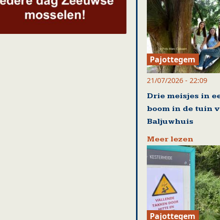
Pajottegem
21/07/2026 - 22:09
Drie meisjes in e
boom in de tuin 
Baljuwhuis
Meer lezen
Pajottegem