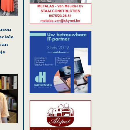
nsen
eciale
 van
sje