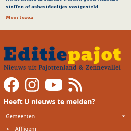
stoffen of asbestdeeltjes vastgesteld
Meer lezen
Heeft U nieuws te melden?
Voet
Gemeenten
Affligem