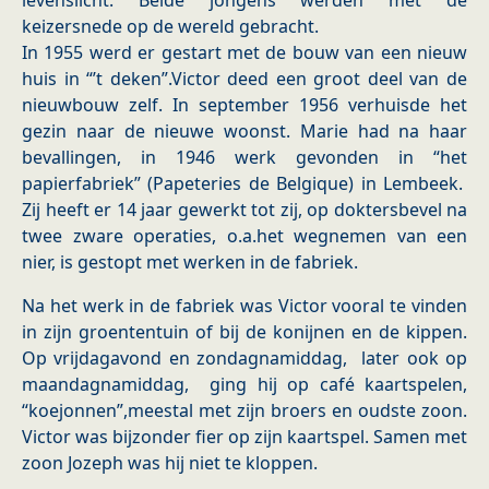
levenslicht. Beide jongens werden met de
keizersnede op de wereld gebracht.
In 1955 werd er gestart met de bouw van een nieuw
huis in “’t deken”.Victor deed een groot deel van de
nieuwbouw zelf. In september 1956 verhuisde het
gezin naar de nieuwe woonst. Marie had na haar
bevallingen, in 1946 werk gevonden in “het
papierfabriek” (Papeteries de Belgique) in Lembeek.
Zij heeft er 14 jaar gewerkt tot zij, op doktersbevel na
twee zware operaties, o.a.het wegnemen van een
nier, is gestopt met werken in de fabriek.
Na het werk in de fabriek was Victor vooral te vinden
in zijn groententuin of bij de konijnen en de kippen.
Op vrijdagavond en zondagnamiddag, later ook op
maandagnamiddag, ging hij op café kaartspelen,
“koejonnen”,meestal met zijn broers en oudste zoon.
Victor was bijzonder fier op zijn kaartspel. Samen met
zoon Jozeph was hij niet te kloppen.