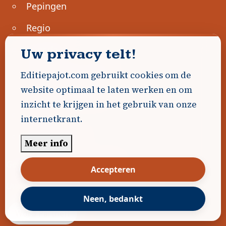
Pepingen
Regio
Roosdaal
Uw privacy telt!
Sint-Genesius-Rode
Editiepajot.com gebruikt cookies om de
website optimaal te laten werken en om
Sint-Pieters-Leeuw
inzicht te krijgen in het gebruik van onze
Ternat
internetkrant.
Ondernemen
Meer info
Geen advertenties gevonden.
Accepteren
Uw advertentie hier? Contacteer ons!
Neen, bedankt
Word Partner!