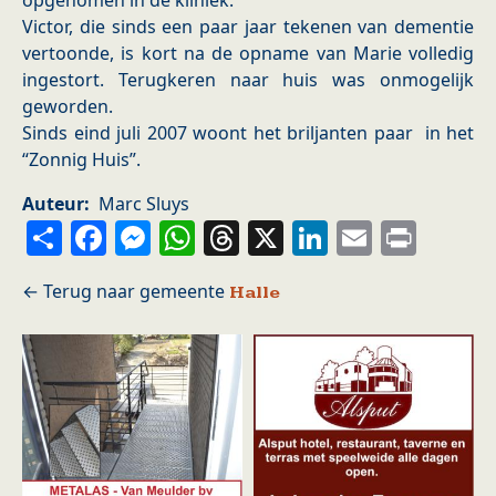
opgenomen in de kliniek.
Victor, die sinds een paar jaar tekenen van dementie
vertoonde, is kort na de opname van Marie volledig
ingestort. Terugkeren naar huis was onmogelijk
geworden.
Sinds eind juli 2007 woont het briljanten paar in het
“Zonnig Huis”.
Auteur
Marc Sluys
Share
Facebook
Messenger
WhatsApp
Threads
X
LinkedIn
Email
Prin
Halle