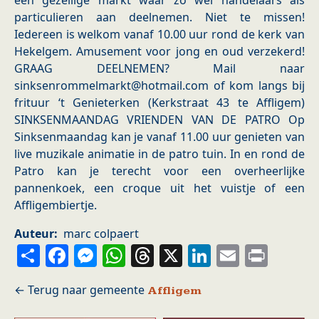
een gezellige markt waar zo wel handelaars als
particulieren aan deelnemen. Niet te missen!
Iedereen is welkom vanaf 10.00 uur rond de kerk van
Hekelgem. Amusement voor jong en oud verzekerd!
GRAAG DEELNEMEN? Mail naar
sinksenrommelmarkt@hotmail.com of kom langs bij
frituur ‘t Genieterken (Kerkstraat 43 te Affligem)
SINKSENMAANDAG VRIENDEN VAN DE PATRO Op
Sinksenmaandag kan je vanaf 11.00 uur genieten van
live muzikale animatie in de patro tuin. In en rond de
Patro kan je terecht voor een overheerlijke
pannenkoek, een croque uit het vuistje of een
Affligembiertje.
Auteur
marc colpaert
Share
Facebook
Messenger
WhatsApp
Threads
X
LinkedIn
Email
Prin
Affligem