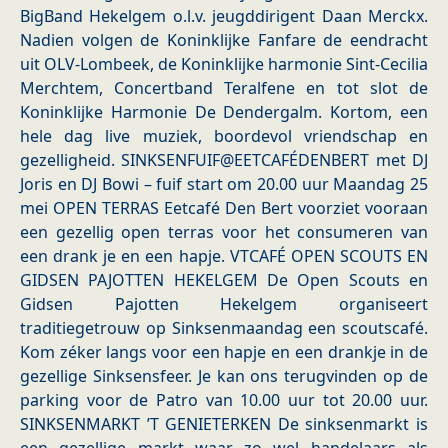
BigBand Hekelgem o.l.v. jeugddirigent Daan Merckx.
Nadien volgen de Koninklijke Fanfare de eendracht
uit OLV-Lombeek, de Koninklijke harmonie Sint-Cecilia
Merchtem, Concertband Teralfene en tot slot de
Koninklijke Harmonie De Dendergalm. Kortom, een
hele dag live muziek, boordevol vriendschap en
gezelligheid. SINKSENFUIF@EETCAFÉDENBERT met DJ
Joris en DJ Bowi – fuif start om 20.00 uur Maandag 25
mei OPEN TERRAS Eetcafé Den Bert voorziet vooraan
een gezellig open terras voor het consumeren van
een drank je en een hapje. VTCAFÉ OPEN SCOUTS EN
GIDSEN PAJOTTEN HEKELGEM De Open Scouts en
Gidsen Pajotten Hekelgem organiseert
traditiegetrouw op Sinksenmaandag een scoutscafé.
Kom zéker langs voor een hapje en een drankje in de
gezellige Sinksensfeer. Je kan ons terugvinden op de
parking voor de Patro van 10.00 uur tot 20.00 uur.
SINKSENMARKT ’T GENIETERKEN De sinksenmarkt is