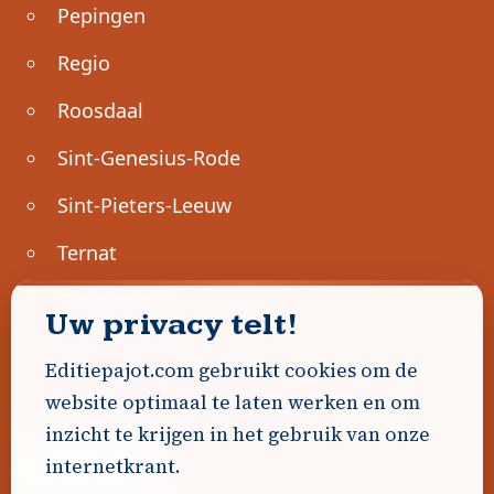
Pepingen
Regio
Roosdaal
Sint-Genesius-Rode
Sint-Pieters-Leeuw
Ternat
Ondernemen
Uw privacy telt!
Geen advertenties gevonden.
Editiepajot.com gebruikt cookies om de
website optimaal te laten werken en om
Uw advertentie hier? Contacteer ons!
inzicht te krijgen in het gebruik van onze
internetkrant.
Word Partner!