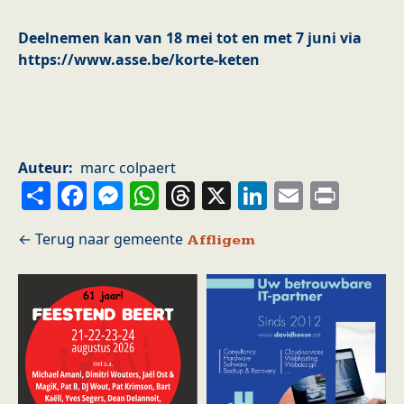
Deelnemen kan van 18 mei tot en met 7 juni via
https://www.asse.be/korte-keten
Auteur
marc colpaert
Share
Facebook
Messenger
WhatsApp
Threads
X
LinkedIn
Email
Prin
Affligem