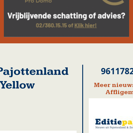
 Pajottenland
961178
 Yellow
Meer nieuws
Afflige