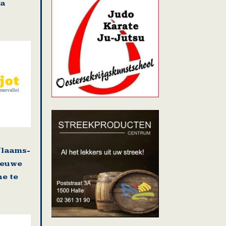
ra
Vlaams-
ieuwe
e te