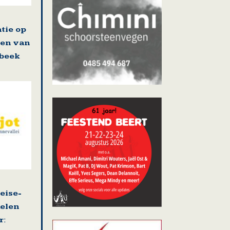
tie op
ten van
lbeek
eise-
kelen
r: