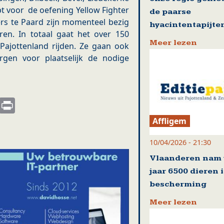
opt voor de oefening Yellow Fighter
de paarse
gers te Paard zijn momenteel bezig
hyacintentapijte
en. In totaal gaat het over 150
Meer lezen
 Pajottenland rijden. Ze gaan ook
gen voor plaatselijk de nodige
s
nkedIn
Email
Print
Affligem
10/04/2026 - 21:30
Vlaanderen nam 
jaar 6500 dieren 
bescherming
Meer lezen