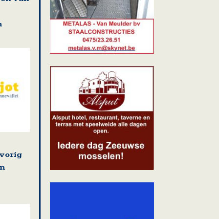
n
vorig
in