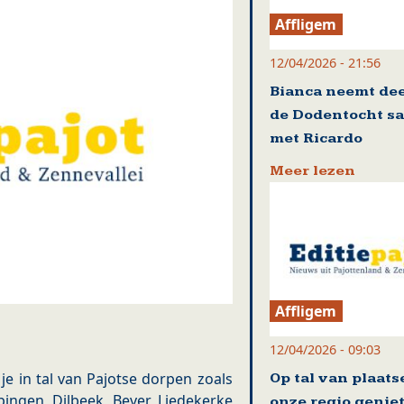
Affligem
12/04/2026 - 21:56
Bianca neemt dee
de Dodentocht s
met Ricardo
Meer lezen
Affligem
12/04/2026 - 09:03
je in tal van Pajotse dorpen zoals
Op tal van plaats
pingen, Dilbeek, Bever, Liedekerke
onze regio genie