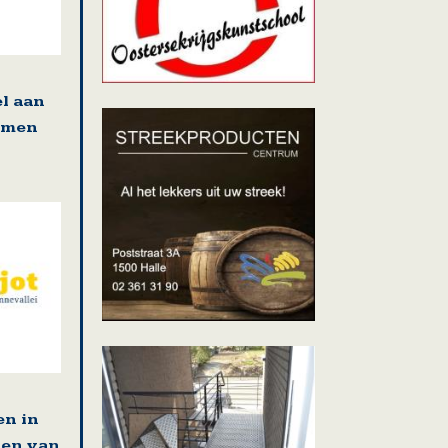
l aan
amen
en in
ten van