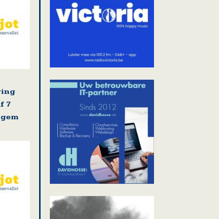
ring
f 7
ligem