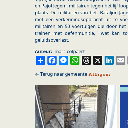
en Pajottegem, militairen tegen het lijf lo
plaats. De militairen van het Bataljon Ja
met een verkenningsopdracht uit te voer
militairen en 50 voertuigen die door het
trainen met oefenmunitie, wat kan zor
geluidsoverlast.
Auteur
marc colpaert
Share
Facebook
Messenger
WhatsApp
Thread
X
Li
Affligem