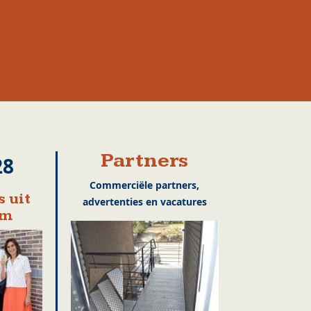
Partners
28
Commerciële partners,
 uit
advertenties en vacatures
em