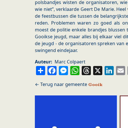
polsbandjes wisten de organisatoren, wie
wie niet”, verklaarde Geert De Marie. He
de feestbussen die tussen de belangrijks
reden. Problemen waren zo goed als on
moest de politie enkele brandjes blussen 
Gooikse jeugd, maar alles bij elkaar viel
de jeugd - de organisatoren spreken van 
swingend eindejaar.
Auteur
Marc Colpaert
Share
Facebook
Messenger
WhatsApp
Thread
X
Li
Gooik