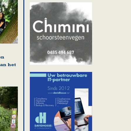
en
van het