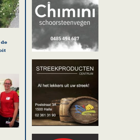
 de
oit