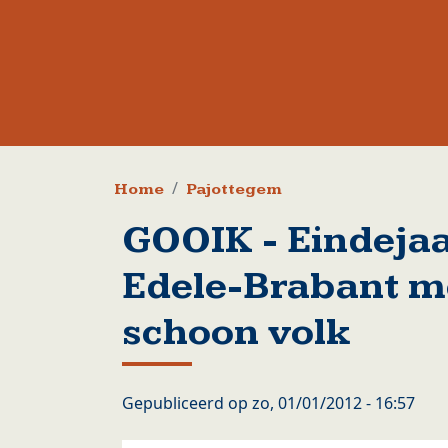
Kruimelpad
Home
Pajottegem
GOOIK - Eindejaa
Edele-Brabant me
schoon volk
Gepubliceerd op
zo, 01/01/2012 - 16:57