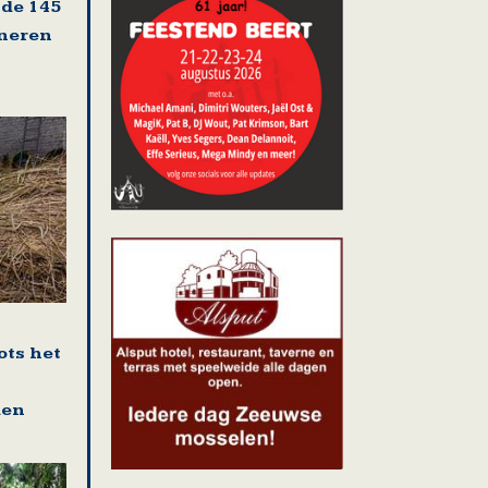
 de 145
oneren
ots het
den