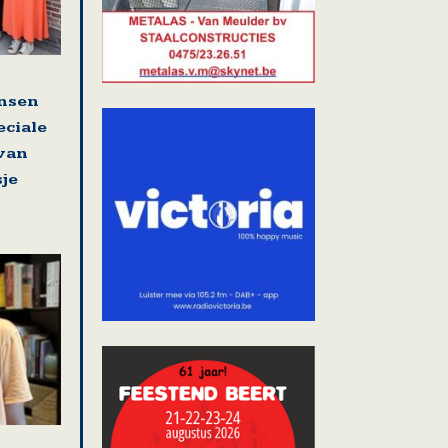
nsen
eciale
 van
sje