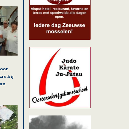
voor
ns bij
van