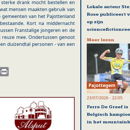
 sterke drank mocht bestellen en
Lokale auteur St
el wat mensen maakten gebruik van
Rose publiceert 
te gemeenten van het Pajottenland
op zijn
bestaande. Kort na middernacht
sciencefictionre
tussen Franstalige jongeren en de
 dit reuze mee. Ondertussen genoot
Meer lezen
een duizendtal personen - van een
s
nkedIn
Email
Print
Pajottegem
23/07/2026 - 22:05
Ferre De Greef is
Belgisch kampio
in het mountain