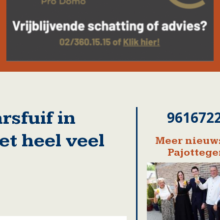
rsfuif in
961672
t heel veel
Meer nieuws
Pajotteg