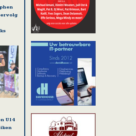
ephen
vervolg
eks
en U14
biken