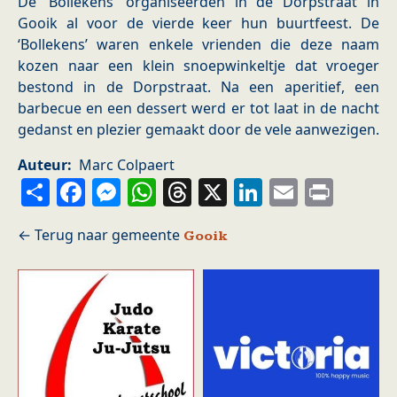
De ‘Bollekens’ organiseerden in de Dorpstraat in
Gooik al voor de vierde keer hun buurtfeest. De
‘Bollekens’ waren enkele vrienden die deze naam
kozen naar een klein snoepwinkeltje dat vroeger
bestond in de Dorpstraat. Na een aperitief, een
barbecue en een dessert werd er tot laat in de nacht
gedanst en plezier gemaakt door de vele aanwezigen.
Auteur
Marc Colpaert
Share
Facebook
Messenger
WhatsApp
Threads
X
LinkedIn
Email
Prin
Gooik