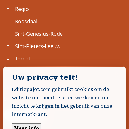
Regio
Roosdaal
Sint-Genesius-Rode
Sint-Pieters-Leeuw
Ternat
Ondernemen
Uw privacy telt!
Geen advertenties gevonden.
Editiepajot.com gebruikt cookies om de
website optimaal te laten werken en om
Uw advertentie hier? Contacteer ons!
inzicht te krijgen in het gebruik van onze
internetkrant.
Word Partner!
Meer info