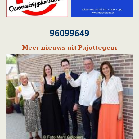
96099649
Meer nieuws uit Pajottegem