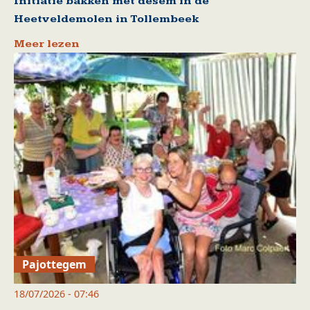
Initiatie bakken met desem in de
Heetveldemolen in Tollembeek
Meer lezen
Pajottegem
18/07/2026 - 07:46