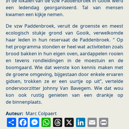
In de lokalen van de vzw Paddenbroek in Gooik werd
een ledendag georganiseerd. Tal van mensen
kwamen een kijkje nemen.
De vzw Paddenbroek, veruit de groenste en meest
ecologisch stukje grond van Gooik, verwelkomde
haar leden in hun reservaat de Paddenbroek. “ Op
het programma stonden er heel wat activiteiten zoals
brood bakken in hun eigen oven, aardappelen rooien
en tevens rondleidingen in de moestuin en de
boomgaard. Wie dat wenste kon kennis maken met
de groene omgeving, bijgestaan door enkele ervaren
gidsen, trokken ze er een uurtje op uit”, vertelde
ondervoorzitter Johnny Van Bavegem. Wie dat wou
kon ook rustig genieten van een drankje op
de binnenplaats.
Auteur
Marc Colpaert
Share
Facebook
Messenger
WhatsApp
Threads
X
LinkedIn
Email
Prin