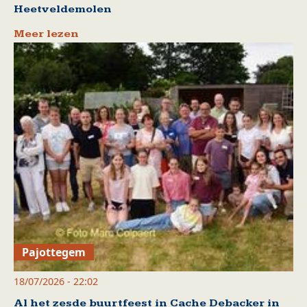
Heetveldemolen
Meer lezen
Pajottegem
18/07/2026 - 22:02
Al het zesde buurtfeest in Cache Debacker in