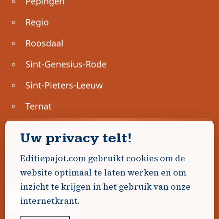
Pepingen
Regio
Roosdaal
Sint-Genesius-Rode
Sint-Pieters-Leeuw
Ternat
Ondernemen
Uw privacy telt!
Geen advertenties gevonden.
Editiepajot.com gebruikt cookies om de
website optimaal te laten werken en om
Uw advertentie hier? Contacteer ons!
inzicht te krijgen in het gebruik van onze
internetkrant.
Word Partner!