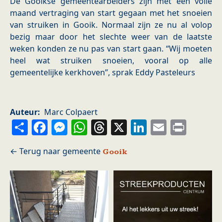
De Gooikse gemeentearbeiders zijn met een volle
maand vertraging van start gegaan met het snoeien
van struiken in Gooik. Normaal zijn ze nu al volop
bezig maar door het slechte weer van de laatste
weken konden ze nu pas van start gaan. “Wij moeten
heel wat struiken snoeien, vooral op alle
gemeentelijke kerkhoven”, sprak Eddy Pasteleurs
Auteur
Marc Colpaert
Share
Facebook
Messenger
WhatsApp
Threads
X
LinkedIn
Email
Prin
Gooik