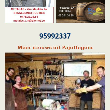
95992337
Meer nieuws uit Pajottegem