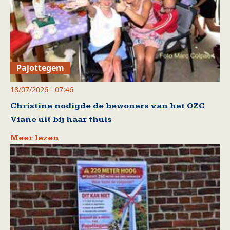
Pajottegem
18/07/2026 - 07:46
Christine nodigde de bewoners van het OZC
Viane uit bij haar thuis
Meer lezen