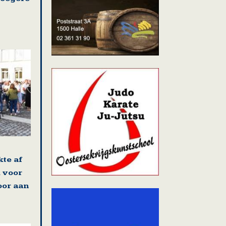
kte af
 voor
oor aan