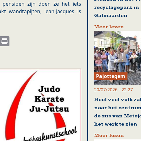
 pensioen zijn doen ze het iets
recyclagepark in
kt wandtapijten, Jean-Jacques is
Galmaarden
Meer lezen
s
nkedIn
Email
Print
Pajottegem
20/07/2026 - 22:27
Heel veel volk za
naar het centrum
de zus van Metej
het werk te zien
Meer lezen