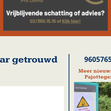
jaar getrouwd
960576
Meer nieuws
Pajotteg