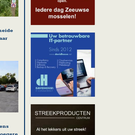
heide
aar
ens
roegere