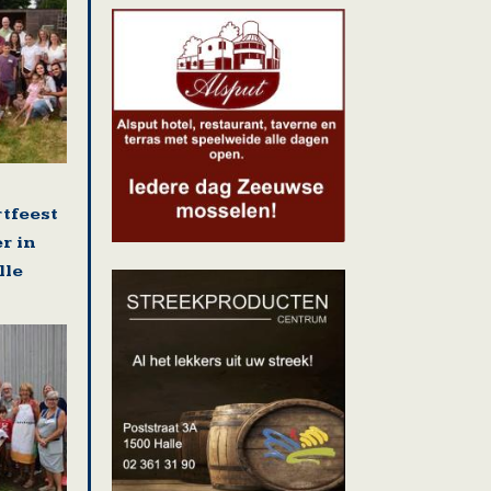
rtfeest
r in
lle