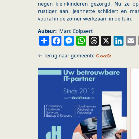
negen kleinkinderen gezorgd. Nu ze op
rustiger aan. Jeannette schildert en maa
vooral in de zomer werkzaam in de tuin.
Auteur
Marc Colpaert
Share
Facebook
Messenger
WhatsApp
Thread
X
Li
Gooik