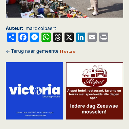
Auteur
marc colpaert
Share
Facebook
Messenger
WhatsApp
Threads
X
LinkedIn
Email
Prin
Herne