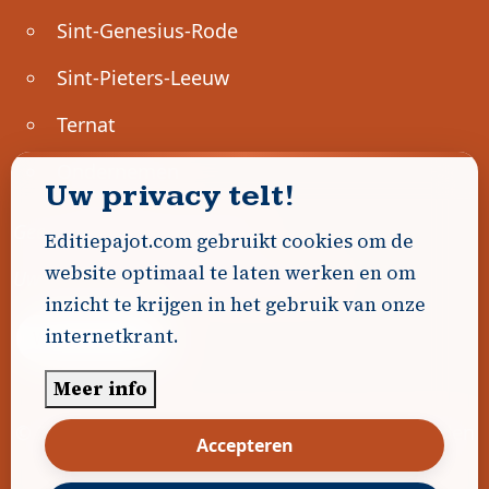
Sint-Genesius-Rode
Sint-Pieters-Leeuw
Ternat
Ondernemen
Uw privacy telt!
Geen advertenties gevonden.
Editiepajot.com gebruikt cookies om de
website optimaal te laten werken en om
Uw advertentie hier? Contacteer ons!
inzicht te krijgen in het gebruik van onze
internetkrant.
Word Partner!
Meer info
© 2026
Editiepajot.com
|
Algemene voorwaarden
Accepteren
|
Disclaimer
|
Privacybeleid
|
Cookiebeleid
|