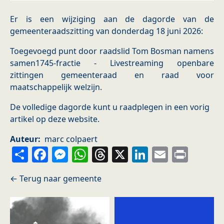
Er is een wijziging aan de dagorde van de
gemeenteraadszitting van donderdag 18 juni 2026:
Toegevoegd punt door raadslid Tom Bosman namens
samen1745-fractie - Livestreaming openbare
zittingen gemeenteraad en raad voor
maatschappelijk welzijn.
De volledige dagorde kunt u raadplegen in een vorig
artikel op deze website.
Auteur
marc colpaert
Share
Facebook
Messenger
WhatsApp
Threads
X
LinkedIn
Email
Prin