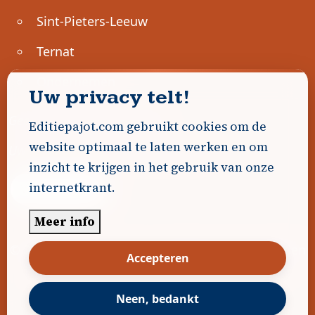
Sint-Pieters-Leeuw
Ternat
Ondernemen
Uw privacy telt!
Geen advertenties gevonden.
Editiepajot.com gebruikt cookies om de
website optimaal te laten werken en om
Uw advertentie hier? Contacteer ons!
inzicht te krijgen in het gebruik van onze
internetkrant.
Word Partner!
Meer info
© 2026
Editiepajot.com
|
Algemene voorwaarden
Accepteren
|
Disclaimer
|
Privacybeleid
|
Cookiebeleid
|
Gerealiseerd door
DavidHosse.net
Neen, bedankt