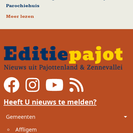
Parochiehuis
Meer lezen
Heeft U nieuws te melden?
Voet
Gemeenten
Affligem