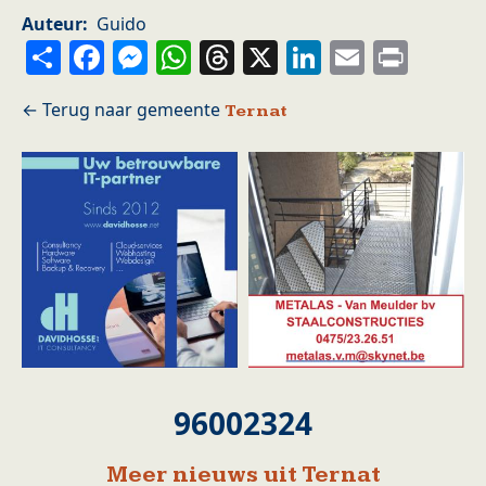
Auteur
Guido
Share
Facebook
Messenger
WhatsApp
Threads
X
LinkedIn
Email
Prin
Ternat
96002324
Meer nieuws uit Ternat