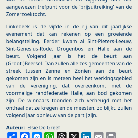
aangewezen trefpunt voor de ‘prijsuitreiking’ van de
Zomerzoektocht.
Linkebeek is de vijfde in de rij van dit jaarlijkse
evenement dat kan rekenen op een groeiende
belangstelling. Eerder kwam al Sint-Pieters-Leeuw,
Sint-Genesius-Rode, Drogenbos en Halle aan de
beurt. Volgend jaar is het de beurt aan
(Groot-)Beersel. Dan zullen alle zes gemeenten van de
streek tussen Zenne en Zoniën aan de beurt
gekomen zijn en is meteen heel het werkingsgebied
van de vereniging, dat overeenkomt met de
voormalige randfederatie Halle, aan bod gekomen
zijn. De winnaars toonden zich verheugd met het
onthaal dat ze kregen en de meesten, zo blijkt, zullen
volgend jaar opnieuw van de partij zijn.
Auteur
Elsie De Greef
Share
Facebook
Messenger
WhatsApp
Threads
X
LinkedIn
Email
Prin