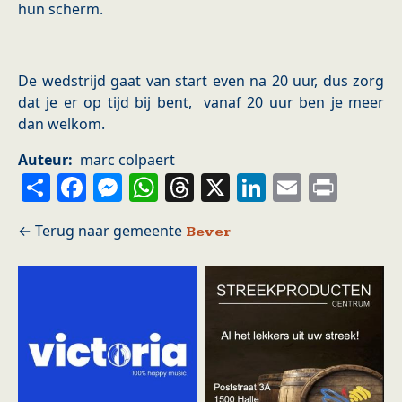
hun scherm.
De wedstrijd gaat van start even na 20 uur, dus zorg
dat je er op tijd bij bent, vanaf 20 uur ben je meer
dan welkom.
Auteur
marc colpaert
Share
Facebook
Messenger
WhatsApp
Threads
X
LinkedIn
Email
Prin
Bever