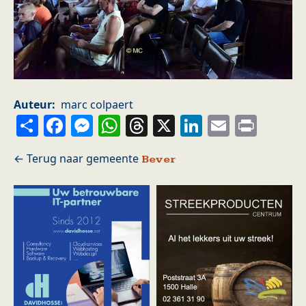
Auteur
marc colpaert
Share
Facebook
Messenger
WhatsApp
Threads
X
LinkedIn
Email
Prin
Bever