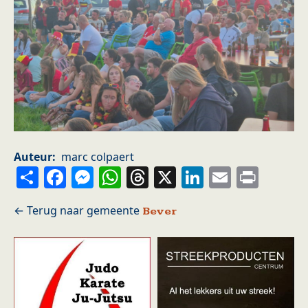
Auteur
marc colpaert
Share
Facebook
Messenger
WhatsApp
Threads
X
LinkedIn
Email
Prin
Bever