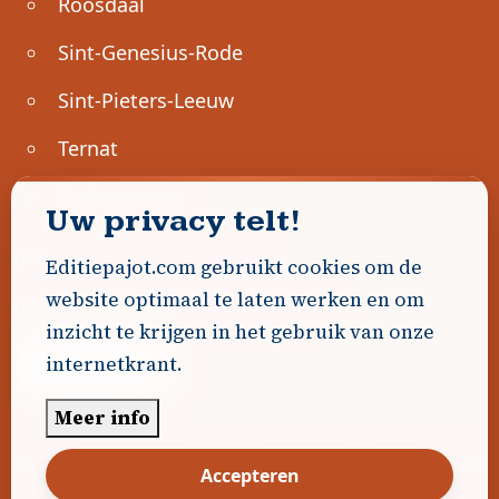
Roosdaal
Sint-Genesius-Rode
Sint-Pieters-Leeuw
Ternat
Ondernemen
Uw privacy telt!
Geen advertenties gevonden.
Editiepajot.com gebruikt cookies om de
website optimaal te laten werken en om
Uw advertentie hier? Contacteer ons!
inzicht te krijgen in het gebruik van onze
internetkrant.
Word Partner!
Meer info
© 2026
Editiepajot.com
|
Algemene voorwaarden
Accepteren
|
Disclaimer
|
Privacybeleid
|
Cookiebeleid
|