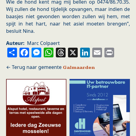
Wie de hond kent mag mij bellen op 0474/86.70.35.
Wij zullen de hond tijdelijk opvangen, maar indien de
baasjes niet gevonden worden zullen wij hem, met
spijt in het hart, naar het asiel moeten brengen”,
besluit Nina.
Auteur
Marc Colpaert
Share
Facebook
Messenger
WhatsApp
Threads
X
LinkedIn
Email
Prin
Galmaarden