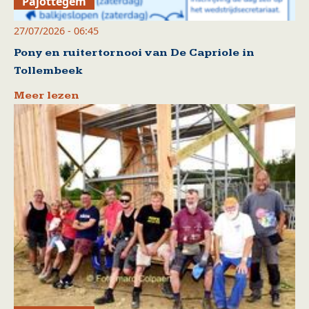
Pajottegem
27/07/2026 - 06:45
Pony en ruitertornooi van De Capriole in
Tollembeek
Meer lezen