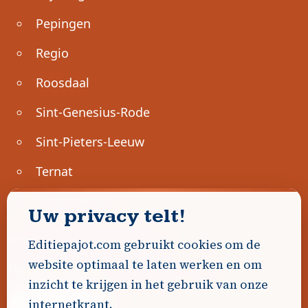
Pepingen
Regio
Roosdaal
Sint-Genesius-Rode
Sint-Pieters-Leeuw
Ternat
Ondernemen
Uw privacy telt!
Geen advertenties gevonden.
Editiepajot.com gebruikt cookies om de
website optimaal te laten werken en om
Uw advertentie hier? Contacteer ons!
inzicht te krijgen in het gebruik van onze
internetkrant.
Word Partner!