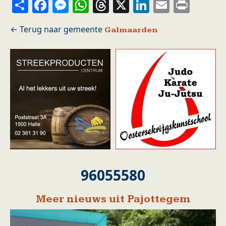
Share
Facebook
Messenger
WhatsApp
Threads
X
LinkedIn
Email
Prin
Galmaarden
96055580
Meer nieuws uit Pajottegem