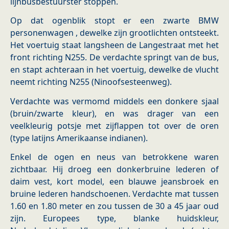
lijnbusbestuurster stoppen.
Op dat ogenblik stopt er een zwarte BMW
personenwagen , dewelke zijn grootlichten ontsteekt.
Het voertuig staat langsheen de Langestraat met het
front richting N255. De verdachte springt van de bus,
en stapt achteraan in het voertuig, dewelke de vlucht
neemt richting N255 (Ninoofsesteenweg).
Verdachte was vermomd middels een donkere sjaal
(bruin/zwarte kleur), en was drager van een
veelkleurig potsje met zijflappen tot over de oren
(type latijns Amerikaanse indianen).
Enkel de ogen en neus van betrokkene waren
zichtbaar. Hij droeg een donkerbruine lederen of
daim vest, kort model, een blauwe jeansbroek en
bruine lederen handschoenen. Verdachte mat tussen
1.60 en 1.80 meter en zou tussen de 30 a 45 jaar oud
zijn. Europees type, blanke huidskleur,