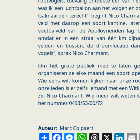
roofvogels, toevallig ontdekte één van h
was ik een luchtballon aan het volgen en z
Galmaarden terecht”, begint Nico Charmant
veld met daarop een soort kantine, late
voetbalveld van de Apollovrienden lag. 
omdat er in een straal van één km bijna
velden en bossen, de droomlocatie d
vogels”, sprak Nico Charmant.
Om het grote publiek mee te laten ge
organiseren ze elke maand een soort ope
Wie eens wilt komen kijken naar onze ro
onze leden is er zelfs iemand met een Witk
zei Nico Charmant. Wie meer wilt weten k
het nummer 0493/53/00/72
Auteur
Marc Colpaert
Share
Facebook
Messenger
WhatsApp
Thread
X
Li