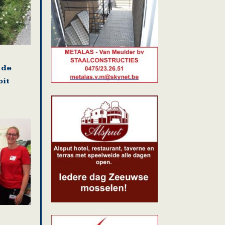
 de
oit