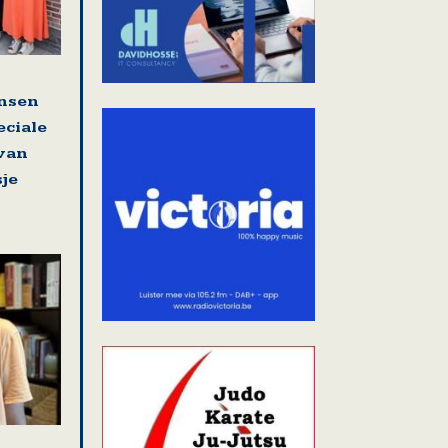
nsen
eciale
 van
sje