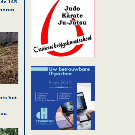
 de 145
oneren
ots het
den