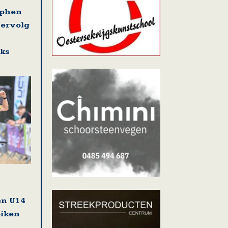
ephen
vervolg
eks
en U14
biken