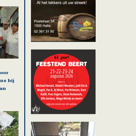
voor
ns bij
van