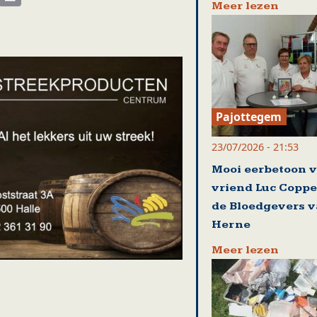
Meer lezen
Pajottegem
23/07/2026 - 21:53
Mooi eerbetoon 
vriend Luc Coppe
de Bloedgevers 
Herne
Meer lezen