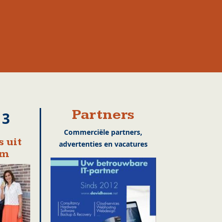
Partners
13
Commerciële partners,
 uit
advertenties en vacatures
em