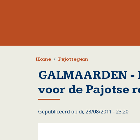
Kruimelpad
Home
Pajottegem
GALMAARDEN - N
voor de Pajotse 
Gepubliceerd op
di, 23/08/2011 - 23:20