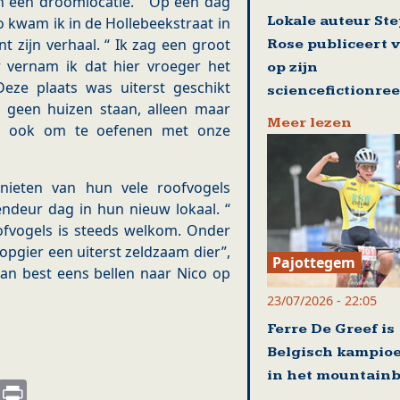
en een droomlocatie. “ Op een dag
Lokale auteur St
o kwam ik in de Hollebeekstraat in
 zijn verhaal. “ Ik zag een groot
Rose publiceert 
r vernam ik dat hier vroeger het
op zijn
Deze plaats was uiterst geschikt
sciencefictionre
 geen huizen staan, alleen maar
Meer lezen
an ook om te oefenen met onze
nieten van hun vele roofvogels
ndeur dag in hun nieuw lokaal. “
ofvogels is steeds welkom. Onder
opgier een uiterst zeldzaam dier”,
Pajottegem
an best eens bellen naar Nico op
23/07/2026 - 22:05
Ferre De Greef is
Belgisch kampio
in het mountain
s
nkedIn
Email
Print