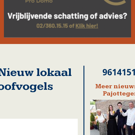
ieuw lokaal
961415
roofvogels
Meer nieuws
Pajotteg