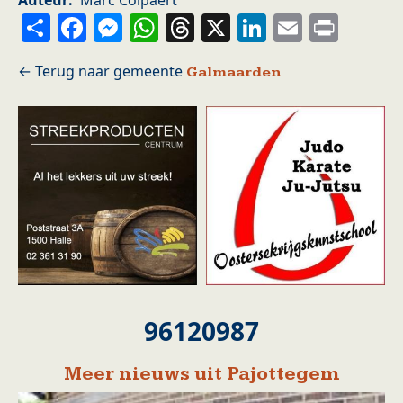
Auteur
Marc Colpaert
Share
Facebook
Messenger
WhatsApp
Threads
X
LinkedIn
Email
Prin
Galmaarden
96120987
Meer nieuws uit Pajottegem