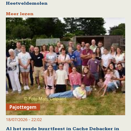
Heetveldemolen
Meer lezen
Pajottegem
18/07/2026 - 22:02
Al het zesde buurtfeest in Cache Debacker in