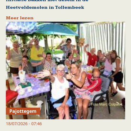
Heetveldemolen in Tollembeek
Meer lezen
Pajottegem
18/07/2026 - 07:46