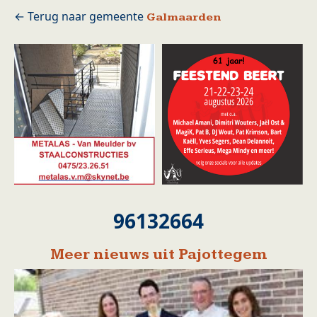
Galmaarden
96132664
Meer nieuws uit Pajottegem