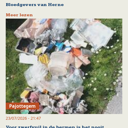
Bloedgevers van Herne
Meer lezen
Pajottegem
23/07/2026 - 21:47
Voor zwerfvuil in de bermen is het nooit