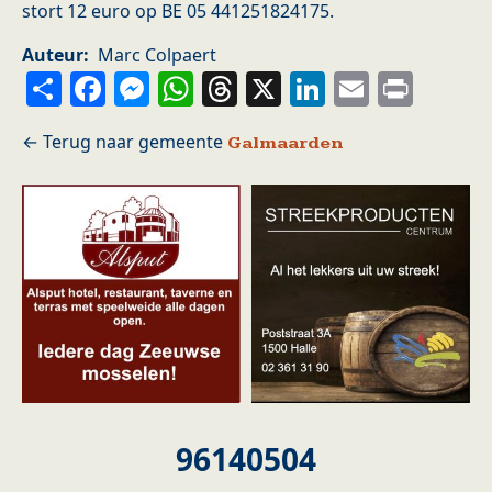
stort 12 euro op BE 05 441251824175.
Auteur
Marc Colpaert
Share
Facebook
Messenger
WhatsApp
Threads
X
LinkedIn
Email
Prin
Galmaarden
96140504