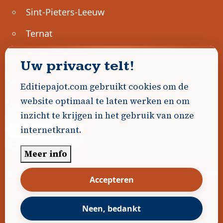
Sint-Pieters-Leeuw
Ternat
Ondernemen
Uw privacy telt!
Geen advertenties gevonden.
Editiepajot.com gebruikt cookies om de
website optimaal te laten werken en om
Uw advertentie hier? Contacteer ons!
inzicht te krijgen in het gebruik van onze
internetkrant.
Word Partner!
Meer info
© 2026
Editiepajot.com
|
Algemene voorwaarden
Accepteren
|
Disclaimer
|
Privacybeleid
|
Cookiebeleid
|
Gerealiseerd door
DavidHosse.net
Neen, bedankt