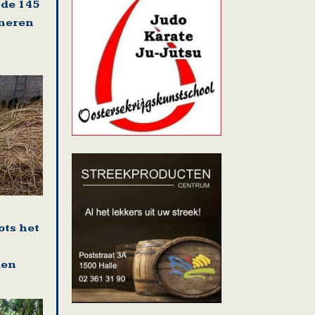
 de 145
oneren
ots het
den