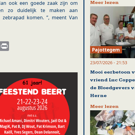
Meer lezen
dan ook een goede zaak zijn om
 en zo duidelijk te maken aan
en zebrapad komen. ”, meent Van
s
nkedIn
Email
Print
Pajottegem
23/07/2026 - 21:53
Mooi eerbetoon 
vriend Luc Coppe
de Bloedgevers 
Herne
Meer lezen