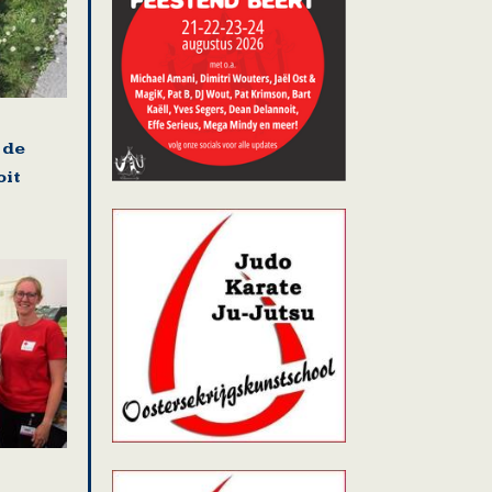
 de
oit