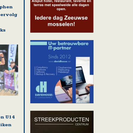
ephen
vervolg
eks
en U14
biken