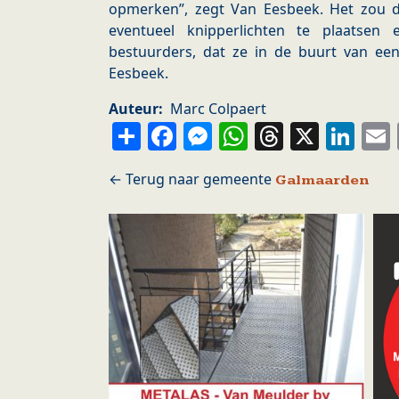
opmerken”, zegt Van Eesbeek. Het zou 
eventueel knipperlichten te plaatsen
bestuurders, dat ze in de buurt van e
Eesbeek.
Auteur
Marc Colpaert
Share
Facebook
Messenger
WhatsApp
Thread
X
Li
Galmaarden