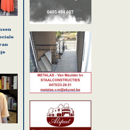
nsen
eciale
 van
sje