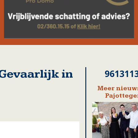
vaarlijk in
961311
Meer nieuws
Pajotteg