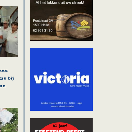
voor
ns bij
van