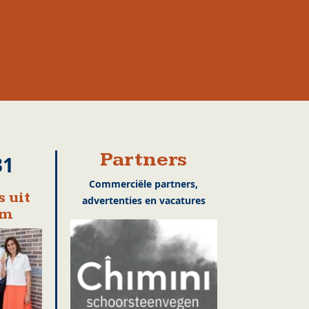
Partners
31
Commerciële partners,
 uit
advertenties en vacatures
em