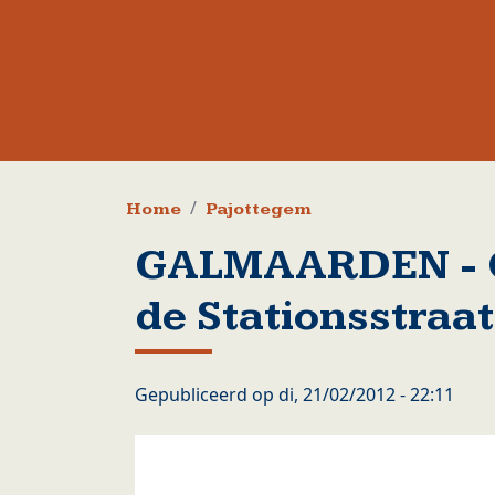
Kruimelpad
Home
Pajottegem
GALMAARDEN - Ge
de Stationsstraat
Gepubliceerd op
di, 21/02/2012 - 22:11