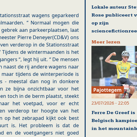
Lokale auteur St
 Stationsstraat wagens geparkeerd
Rose publiceert 
Galmaarden. “ Normaal mogen die
op zijn
gebrek aan parkeerplaatsen, laat
sciencefictionre
emeester Pierre Deneyer(CD&V) ons
Meer lezen
ven verderop in de Stationsstraat
 “ Tijdens de wintermaanden is het
angers “, legt hij uit. “ De mensen
 naast de rij andere wagens naar
, maar tijdens de winterperiode is
s - meestal dan nog in donkere
jn ze bijna onzichtbaar voor het
Pajottegem
n toch in de berm plaatst, steekt
23/07/2026 - 22:05
naar het voetpad, voor er echt
ven verderop ter hoogte van het
Ferre De Greef is
en op het zebrapad kijkt ook best
Belgisch kampio
urt is. Het probleem is dat de
in het mountain
ad en de voetgangers niet goed