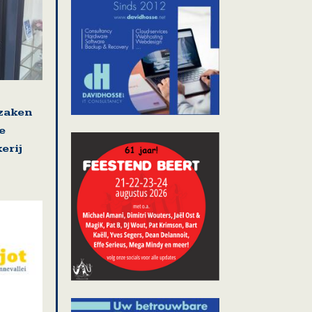
 zaken
e
erij