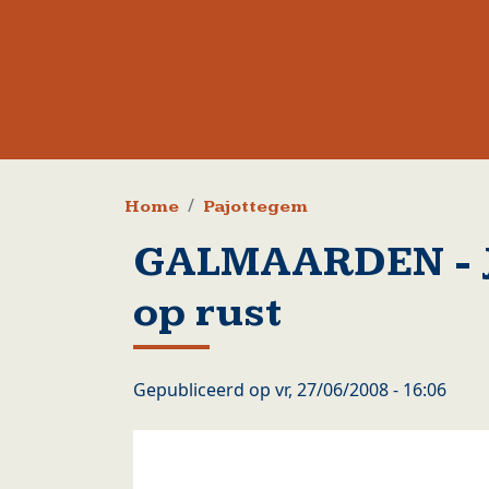
Kruimelpad
Home
Pajottegem
GALMAARDEN - Ju
op rust
Gepubliceerd op
vr, 27/06/2008 - 16:06