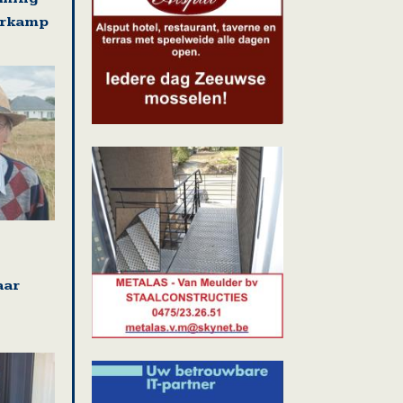
erkamp
aar