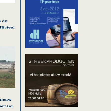
n de
ficieel
nieuw
art ter