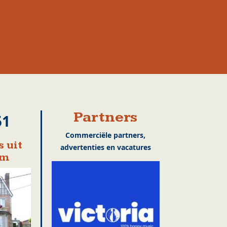
Partners
51
Commerciële partners,
 uit
advertenties en vacatures
em