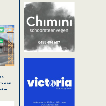
ie
an een
ster