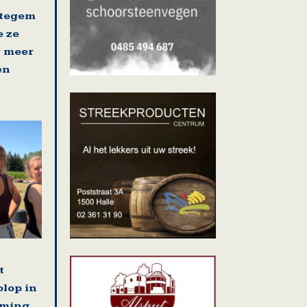
ttegem
e ze
 meer
en
t
olop in
rming