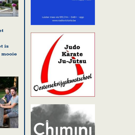
et
t is
r mooie