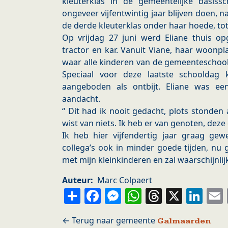
kleuterklas in de gemeentelijke basiss
ongeveer vijfentwintig jaar blijven doen, n
de derde kleuterklas onder haar hoede, to
Op vrijdag 27 juni werd Eliane thuis op
tractor en kar. Vanuit Viane, haar woonpl
waar alle kinderen van de gemeenteschoo
Speciaal voor deze laatste schooldag 
aangeboden als ontbijt. Eliane was ee
aandacht.
“ Dit had ik nooit gedacht, plots stonden a
wist van niets. Ik heb er van genoten, deze
Ik heb hier vijfendertig jaar graag gew
collega’s ook in minder goede tijden, nu
met mijn kleinkinderen en zal waarschijnlij
Auteur
Marc Colpaert
Share
Facebook
Messenger
WhatsApp
Thread
X
Li
Galmaarden