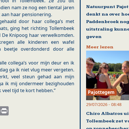
chool in Tollembeek. Ze zou dit
Natuurpunt Pajo
adien nam ze nog een tiental jaren
t aan haar pensionering.
denkt na over ho
gehaald door haar collega’s met
Paddenbroek nog
aats, ging het richting Tollembeek
uitstraling kunn
l De Knipoog haar verwelkomden.
geven
kregen alle kinderen een wafel
Meer lezen
n beetje overdonderd door alle
lle collega’s voor mijn deur en ik
 dag ga ik niet vlug meer vergeten.
erkt, veel steun gehad aan mijn
 ga ik mij ondermeer bezighouden
k veel tijd te kort hebben.”
Pajottegem
29/07/2026 - 08:48
s
nkedIn
Email
Print
Chiro Albatros ui
Tollembeek zet v
op zonnebesche