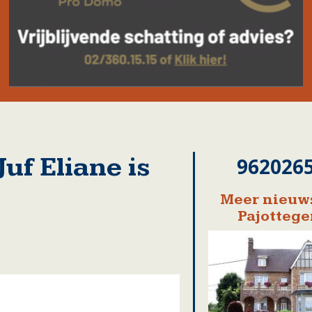
f Eliane is
962026
Meer nieuws
Pajotteg