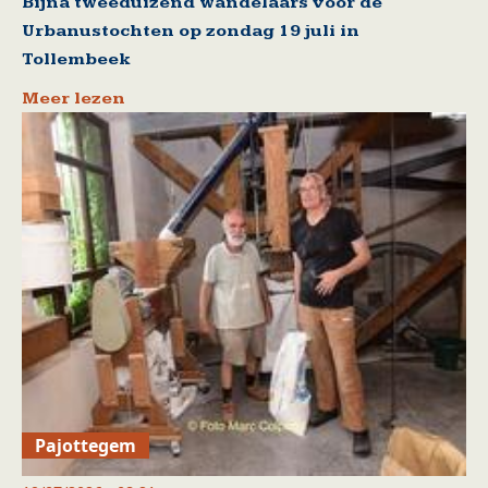
Bijna tweeduizend wandelaars voor de
Urbanustochten op zondag 19 juli in
Tollembeek
Meer lezen
Pajottegem