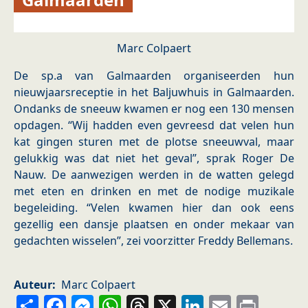
Marc Colpaert
De sp.a van Galmaarden organiseerden hun
nieuwjaarsreceptie in het Baljuwhuis in Galmaarden.
Ondanks de sneeuw kwamen er nog een 130 mensen
opdagen. “Wij hadden even gevreesd dat velen hun
kat gingen sturen met de plotse sneeuwval, maar
gelukkig was dat niet het geval”, sprak Roger De
Nauw. De aanwezigen werden in de watten gelegd
met eten en drinken en met de nodige muzikale
begeleiding. “Velen kwamen hier dan ook eens
gezellig een dansje plaatsen en onder mekaar van
gedachten wisselen”, zei voorzitter Freddy Bellemans.
Auteur
Marc Colpaert
Share
Facebook
Messenger
WhatsApp
Threads
X
LinkedIn
Email
Prin