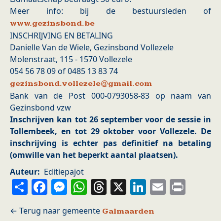
Meer info: bij de bestuursleden of
www.gezinsbond.be
INSCHRIJVING EN BETALING
Danielle Van de Wiele, Gezinsbond Vollezele
Molenstraat, 115 - 1570 Vollezele
054 56 78 09 of 0485 13 83 74
gezinsbond.vollezele@gmail.com
Bank van de Post 000-0793058-83 op naam van
Gezinsbond vzw
Inschrijven kan tot 26 september voor de sessie in
Tollembeek, en tot 29 oktober voor Vollezele. De
inschrijving is echter pas definitief na betaling
(omwille van het beperkt aantal plaatsen).
Auteur
Editiepajot
Share
Facebook
Messenger
WhatsApp
Threads
X
LinkedIn
Email
Prin
Galmaarden