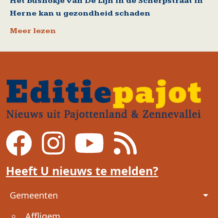
Het bushokje van De Lijn in de Scherpstraat in
Herne kan u gezondheid schaden
Meer lezen
Heeft U nieuws te melden?
Voet
Gemeenten
Affligem