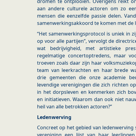
dromen te ontplooien. Overigens reikt 
aan andere culturele actoren om zo een
mensen die eenzelfde passie delen. Van
samenwerkingsakkoord te komen met de l
“Het samenwerkingsprotocol is uniek in zi
op voor alle partijen”, vervolgt de directr
wat bedrijvigheid, met artistieke prest
regelmatige concertoptredens, maar vo
troeven zoals daar zijn haar volksmuziekopl
team van leerkrachten en haar brede wa
drie gemeenten die onze academie be
levendige verenigingen die zich richten op
in het dorpsleven en kenmerken zich bov
en initiatieven. Waarom dan ook niet na
heil van alle betrokken actoren?”
Ledenwerving
Concreet op het gebied van ledenwerving 
vereniging een lijst van haar leerlinge