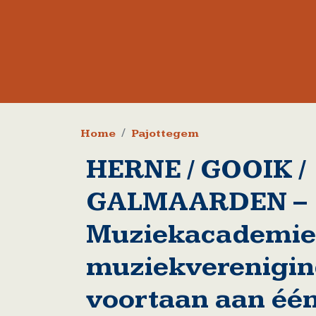
Kruimelpad
Home
Pajottegem
HERNE / GOOIK /
GALMAARDEN –
Muziekacademie 
muziekverenigin
voortaan aan één