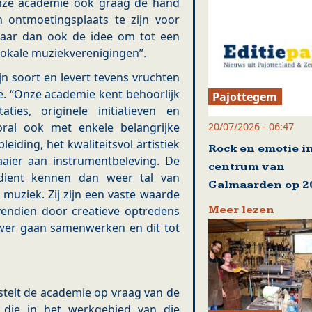
onze academie ook graag de hand
 ontmoetingsplaats te zijn voor
daar dan ook de idee om tot een
okale muziekverenigingen”.
jn soort en levert tevens vruchten
ice. “Onze academie kent behoorlijk
Pajottegem
aties, originele initiatieven en
20/07/2026 - 06:47
oral ook met enkele belangrijke
eiding, het kwaliteitsvol artistiek
Rock en emotie i
aier aan instrumentbeleving. De
centrum van
dient kennen dan weer tal van
Galmaarden op 20
 muziek. Zij zijn een vaste waarde
Meer lezen
endien door creatieve optredens
uwer gaan samenwerken en dit tot
stelt de academie op vraag van de
n die in het werkgebied van die