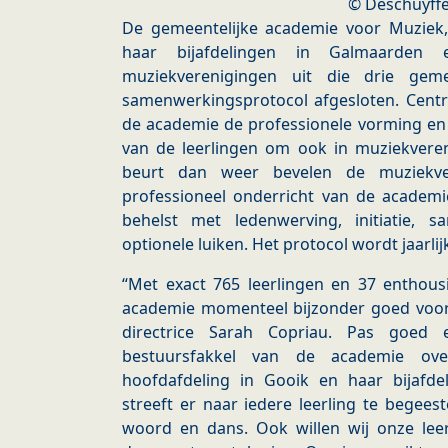
© Deschuyffe
De gemeentelijke academie voor Muzie
haar bijafdelingen in Galmaarden
muziekverenigingen uit die drie gem
samenwerkingsprotocol afgesloten. Centra
de academie de professionele vorming en 
van de leerlingen om ook in muziekvere
beurt dan weer bevelen de muziekve
professioneel onderricht van de acade
behelst met ledenwerving, initiatie, 
optionele luiken. Het protocol wordt jaarli
“Met exact 765 leerlingen en 37 enthous
academie momenteel bijzonder goed voor
directrice Sarah Copriau. Pas goed
bestuursfakkel van de academie ov
hoofdafdeling in Gooik en haar bijafd
streeft er naar iedere leerling te begee
woord en dans. Ook willen wij onze leer