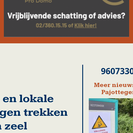
960733
Meer nieuws
Pajotteg
en lokale
gen trekken
 zeel