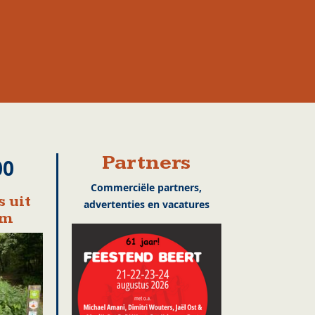
Partners
00
Commerciële partners,
 uit
advertenties en vacatures
em