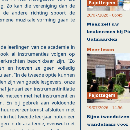
Pajottegem
ng. Zo kan die vereniging dan de
In de andere richting spoort de
20/07/2026 - 06:45
gemene muzikale vorming gaan te
Maak zelf uw
keukenmes bij Pi
Galmaarden
 de leerlingen van de academie in
Meer lezen
 ook al instrumentles volgen op
rkrachten beschikbaar zijn. “Zo
ken en hoeven ze geen volledig
au aan. “In de tweede optie kunnen
en zijn van goede lesgevers, onze
naf januari een instrumentinitiatie
Pajottegem
ok meteen met het instrument en
n. En bij gebrek aan voldoende
19/07/2026 - 14:56
n huurovereenkomst afsluiten met
n in het tweede leerjaar notenleer
Bijna tweeduize
lgen in de academie, evenwel met
wandelaars voor