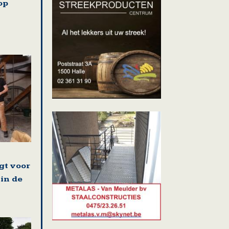
op
gt voor
 in de