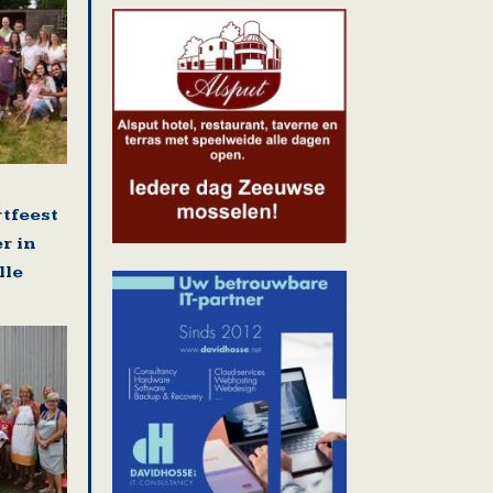
rtfeest
r in
lle