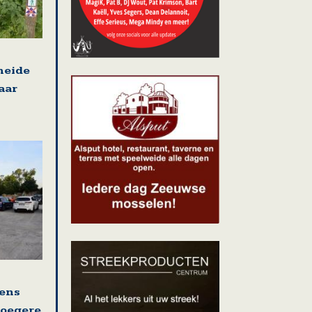
heide
aar
ens
roegere