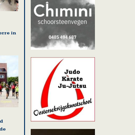
erre in
nd
 de