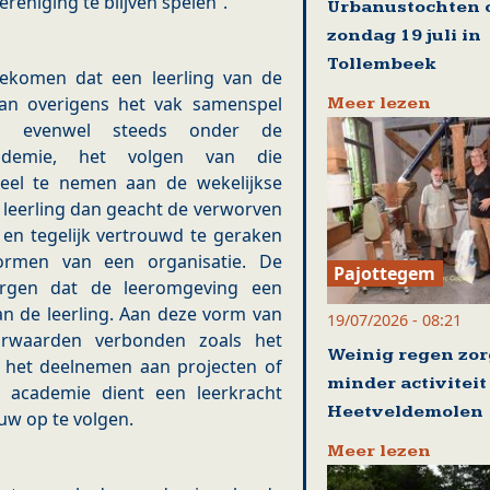
eniging te blijven spelen”.
Urbanustochten 
zondag 19 juli in
Tollembeek
ekomen dat een leerling van de
dan overigens het vak samenspel
Meer lezen
an, evenwel steeds onder de
cademie, het volgen van die
eel te nemen aan de wekelijkse
e leerling dan geacht de verworven
 en tegelijk vertrouwd te geraken
rmen van een organisatie. De
Pajottegem
borgen dat de leeromgeving een
n de leerling. Aan deze vorm van
19/07/2026 - 08:21
orwaarden verbonden zoals het
Weinig regen zor
n het deelnemen aan projecten of
minder activiteit
e academie dient een leerkracht
Heetveldemolen
auw op te volgen.
Meer lezen