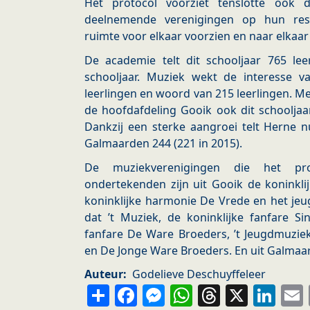
Het protocol voorziet tenslotte ook
deelnemende verenigingen op hun respe
ruimte voor elkaar voorzien en naar elkaar
De academie telt dit schooljaar 765 lee
schooljaar. Muziek wekt de interesse v
leerlingen en woord van 215 leerlingen. Met
de hoofdafdeling Gooik ook dit schooljaa
Dankzij een sterke aangroei telt Herne n
Galmaarden 244 (221 in 2015).
De muziekverenigingen die het prot
ondertekenden zijn uit Gooik de koninklij
koninklijke harmonie De Vrede en het jeu
dat ’t Muziek, de koninklijke fanfare Sin
fanfare De Ware Broeders, ’t Jeugdmuziek
en De Jonge Ware Broeders. En uit Galmaa
Auteur
Godelieve Deschuyffeleer
Share
Facebook
Messenger
WhatsApp
Thread
X
Li