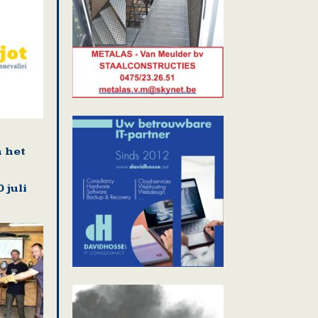
n het
 juli