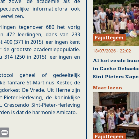
 dat zowel de academie als de
ctievelijke informatiefora ook
 verwijzen.
rlingen tegenover 680 het vorig
an 472 leerlingen, dans van 233
Pajottegem
 400 (371 in 2015) leerlingen kent
r de grootste academiepopulatie.
18/07/2026 - 22:02
u 314 (250 in 2015) leerlingen en
Al het zesde buu
in Cache Debacke
ocol geheel of gedeeltelijk
Sint Pieters Kape
ke fanfare St-Martinus Kester, de
Meer lezen
gdorkest De Vrede. Uit Herne zijn
t-Pieter-Herleving, de koninklijke
, Crescendo Sint-Pieter-Herleving
rden is dat de harmonie Amicato.
s
nkedIn
Email
Print
Pajottegem