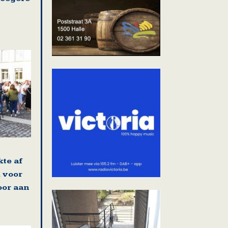
kte af
 voor
oor aan