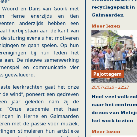
leer
recyclagepark in
k, Woord en Dans van Gooik met
Galmaarden
 en Herne enerzijds en tien
eenten anderzijds hebben een
Meer lezen
al hierbij staan aan de kant van
de sturing evenals het motiveren
nigingen te gaan spelen. Op hun
renigingen bij hun leden het
mie aan. De nieuwe samenwerking
samenspel en communicatie vier
Pajottegem
jks geëvalueerd.
iaste leerkrachten gaat het onze
20/07/2026 - 22:27
 de wind”, poneert een gedreven
Heel veel volk za
 een jaar geleden nam zij de
naar het centrum
er. “Onze academie met haar
de zus van Metej
elingen in Herne en Galmaarden
het werk te zien
steren met de passie voor muziek,
lingen stimuleren hun artistieke
Meer lezen