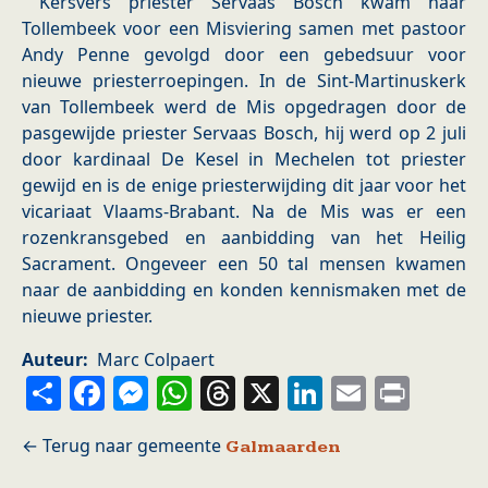
Kersvers priester Servaas Bosch kwam naar
Tollembeek voor een Misviering samen met pastoor
Andy Penne gevolgd door een gebedsuur voor
nieuwe priesterroepingen. In de Sint-Martinuskerk
van Tollembeek werd de Mis opgedragen door de
pasgewijde priester Servaas Bosch, hij werd op 2 juli
door kardinaal De Kesel in Mechelen tot priester
gewijd en is de enige priesterwijding dit jaar voor het
vicariaat Vlaams-Brabant. Na de Mis was er een
rozenkransgebed en aanbidding van het Heilig
Sacrament. Ongeveer een 50 tal mensen kwamen
naar de aanbidding en konden kennismaken met de
nieuwe priester.
Auteur
Marc Colpaert
Share
Facebook
Messenger
WhatsApp
Threads
X
LinkedIn
Email
Prin
Galmaarden