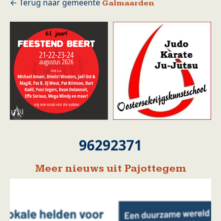
Galmaarden
96292371
Meer nieuws uit Pajottegem