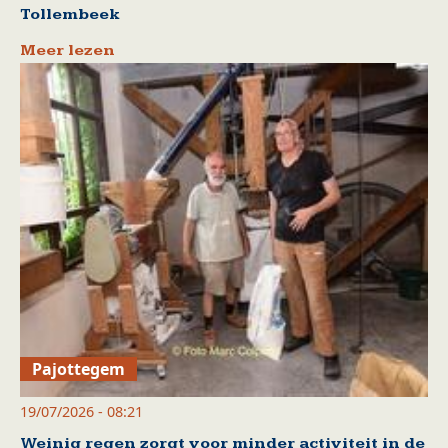
Tollembeek
Meer lezen
Pajottegem
19/07/2026 - 08:21
Weinig regen zorgt voor minder activiteit in de