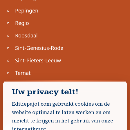
Pepingen
Regio
Roosdaal
Sint-Genesius-Rode
Sint-Pieters-Leeuw
Ternat
Ondernemen
Uw privacy telt!
Geen advertenties gevonden.
Editiepajot.com gebruikt cookies om de
website optimaal te laten werken en om
Uw advertentie hier? Contacteer ons!
inzicht te krijgen in het gebruik van onze
internetkrant.
Word Partner!