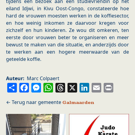
tijdens een bezoek aan een studievriendin op het
eiland Idjwi, in Kivu Oost-Congo, constateerde hoe
hard de vrouwen moesten werken in de koffiesector,
en hoe weinig inkomen ze daarvoor kregen voor
zichzelf en hun kinderen. Ze wou dit omkeren, ten
eerste door vrouwen beter te organiseren en meer
bewust te maken van die situatie, en anderzijds door
te werken aan een hogere meerwaarde van de
geteelde koffie.
Auteur
Marc Colpaert
Share
Facebook
Messenger
WhatsApp
Threads
X
LinkedIn
Email
Prin
Galmaarden