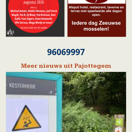
96069997
Meer nieuws uit Pajottegem