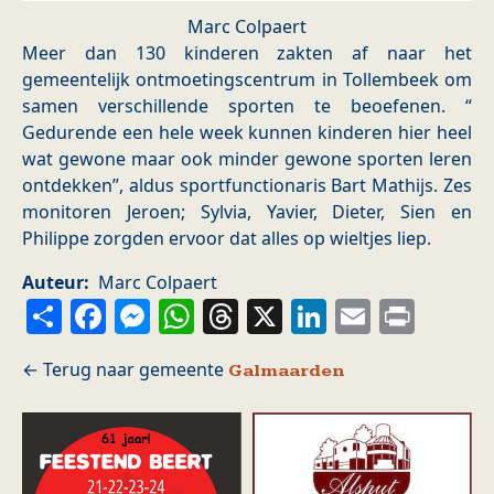
Marc Colpaert
Meer dan 130 kinderen zakten af naar het
gemeentelijk ontmoetingscentrum in Tollembeek om
samen verschillende sporten te beoefenen. “
Gedurende een hele week kunnen kinderen hier heel
wat gewone maar ook minder gewone sporten leren
ontdekken”, aldus sportfunctionaris Bart Mathijs. Zes
monitoren Jeroen; Sylvia, Yavier, Dieter, Sien en
Philippe zorgden ervoor dat alles op wieltjes liep.
Auteur
Marc Colpaert
Share
Facebook
Messenger
WhatsApp
Threads
X
LinkedIn
Email
Prin
Galmaarden