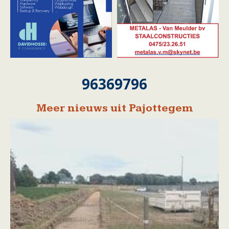
96369796
Meer nieuws uit Pajottegem