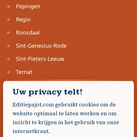
Pepingen
Regio
Roosdaal
Sint-Genesius-Rode
Sint-Pieters-Leeuw
Ternat
Ondernemen
Uw privacy telt!
Geen advertenties gevonden.
Editiepajot.com gebruikt cookies om de
website optimaal te laten werken en om
Uw advertentie hier? Contacteer ons!
inzicht te krijgen in het gebruik van onze
internetkrant.
Word Partner!