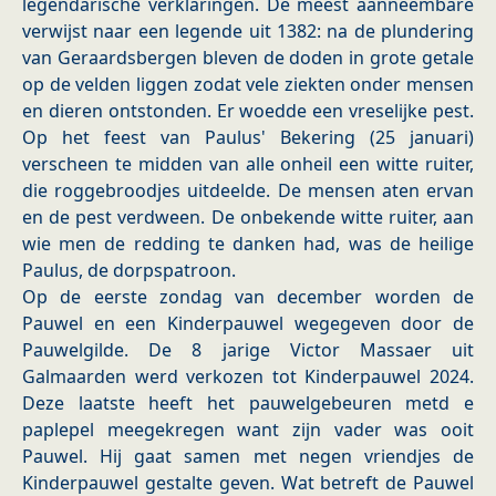
legendarische verklaringen. De meest aanneembare
verwijst naar een legende uit 1382: na de plundering
van Geraardsbergen bleven de doden in grote getale
op de velden liggen zodat vele ziekten onder mensen
en dieren ontstonden. Er woedde een vreselijke pest.
Op het feest van Paulus' Bekering (25 januari)
verscheen te midden van alle onheil een witte ruiter,
die roggebroodjes uitdeelde. De mensen aten ervan
en de pest verdween. De onbekende witte ruiter, aan
wie men de redding te danken had, was de heilige
Paulus, de dorpspatroon.
Op de eerste zondag van december worden de
Pauwel en een Kinderpauwel wegegeven door de
Pauwelgilde. De 8 jarige Victor Massaer uit
Galmaarden werd verkozen tot Kinderpauwel 2024.
Deze laatste heeft het pauwelgebeuren metd e
paplepel meegekregen want zijn vader was ooit
Pauwel. Hij gaat samen met negen vriendjes de
Kinderpauwel gestalte geven. Wat betreft de Pauwel