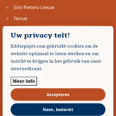
Sint-Pieters-Leeuw
Ternat
Ondernemen
Uw privacy telt!
Geen advertenties gevonden.
Editiepajot.com gebruikt cookies om de
website optimaal te laten werken en om
Uw advertentie hier? Contacteer ons!
inzicht te krijgen in het gebruik van onze
internetkrant.
Word Partner!
Meer info
© 2026
Editiepajot.com
|
Algemene voorwaarden
Accepteren
|
Disclaimer
|
Privacybeleid
|
Cookiebeleid
|
Gerealiseerd door
DavidHosse.net
Neen, bedankt