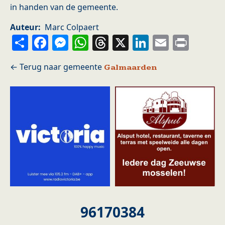
in handen van de gemeente.
Auteur
Marc Colpaert
Share
Facebook
Messenger
WhatsApp
Threads
X
LinkedIn
Email
Prin
Galmaarden
96170384