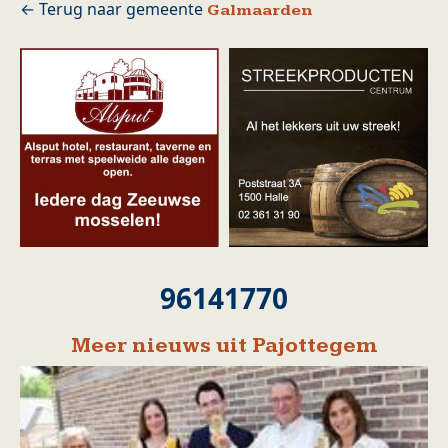
Galmaarden
96141770
Meer nieuws uit Pajottegem