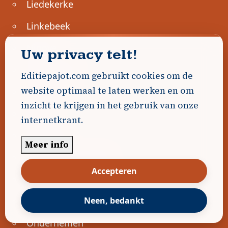
Liedekerke
Linkebeek
Ninove
Uw privacy telt!
Pajottegem
Editiepajot.com gebruikt cookies om de
website optimaal te laten werken en om
Pepingen
inzicht te krijgen in het gebruik van onze
Regio
internetkrant.
Roosdaal
Meer info
Sint-Genesius-Rode
Accepteren
Sint-Pieters-Leeuw
Ternat
Neen, bedankt
Ondernemen