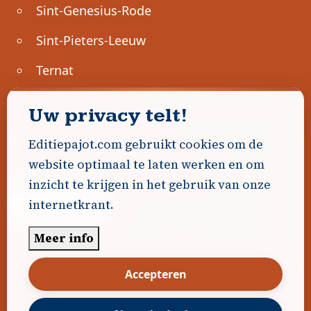
Sint-Genesius-Rode
Sint-Pieters-Leeuw
Ternat
Ondernemen
Uw privacy telt!
Geen advertenties gevonden.
Editiepajot.com gebruikt cookies om de
website optimaal te laten werken en om
Uw advertentie hier? Contacteer ons!
inzicht te krijgen in het gebruik van onze
internetkrant.
Word Partner!
Meer info
© 2026
Editiepajot.com
|
Algemene voorwaarden
Accepteren
|
Disclaimer
|
Privacybeleid
|
Cookiebeleid
|
Gerealiseerd door
DavidHosse.net