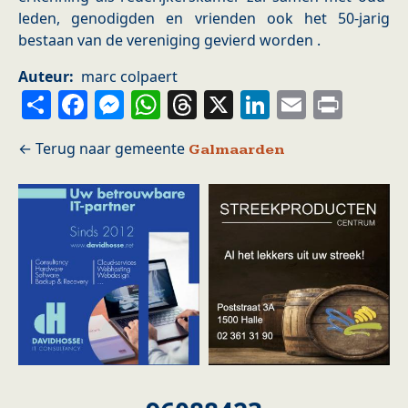
leden, genodigden en vrienden ook het 50-jarig
bestaan van de vereniging gevierd worden .
Auteur
marc colpaert
Share
Facebook
Messenger
WhatsApp
Threads
X
LinkedIn
Email
Prin
Galmaarden