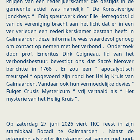
krijgen van een rederijkerskamer die destijds in de
gemeente actief was namelijk “ De Konst-iverige
Jonckheyd “ . Enig speurwerk door Elie Herregodts lid
van de vereniging bracht aan het licht dat er in een
ver verleden een rederijkerskamer bestaan heeft in
Galmaarden, deze informatie was waardevol genoeg
om contact op nemen met het verbond . Onderzoek
door prof. Emeritus Dirk Coigneau, lid van het
verbondsbestuur, bevestigt ons dat Sacré hierover
berichtte in 1768 . Er zou een “ apocalyptisch
treurspel “ opgevoerd zijn rond het Heilig Kruis van
Galmaarden. Vandaar ook hun vermoedelijke devies “
Fulget Crusis Mystericum “ vrij vertaald als “ Het
mysterie van het Heilig Kruis “ .
Op zaterdag 27 juni 2026 viert TKG feest in zijn
stamlokaal Bocadi te Galmaarden . Naast de
erkenning als rederijkerskamer zal samen met oud-