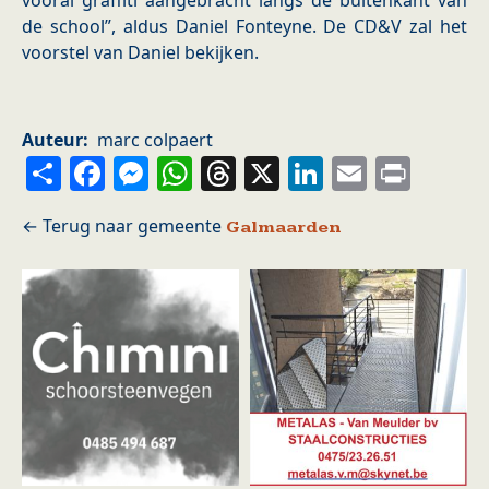
vooral graffiti aangebracht langs de buitenkant van
de school”, aldus Daniel Fonteyne. De CD&V zal het
voorstel van Daniel bekijken.
Auteur
marc colpaert
Share
Facebook
Messenger
WhatsApp
Threads
X
LinkedIn
Email
Prin
Galmaarden