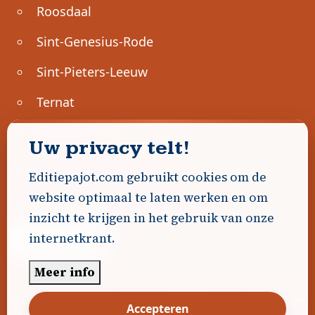
Roosdaal
Sint-Genesius-Rode
Sint-Pieters-Leeuw
Ternat
Ondernemen
Uw privacy telt!
Geen advertenties gevonden.
Editiepajot.com gebruikt cookies om de
website optimaal te laten werken en om
Uw advertentie hier? Contacteer ons!
inzicht te krijgen in het gebruik van onze
internetkrant.
Word Partner!
Meer info
© 2026
Editiepajot.com
|
Algemene voorwaarden
Accepteren