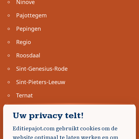
Ninove
Pajottegem
Pepingen
Regio
Roosdaal
Sint-Genesius-Rode
Sint-Pieters-Leeuw
Ternat
Ondernemen
Uw privacy telt!
Geen advertenties gevonden.
Editiepajot.com gebruikt cookies om de
website optimaal te laten werken en om
Uw advertentie hier? Contacteer ons!