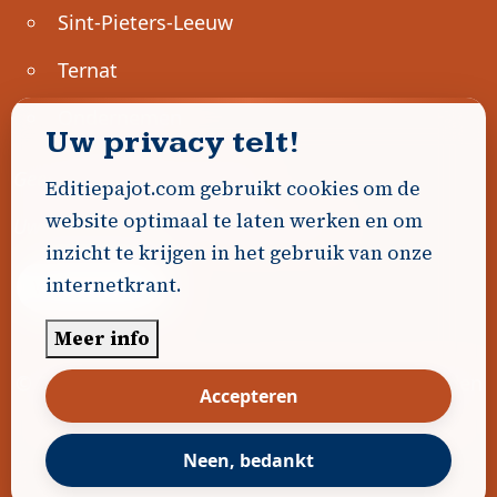
Sint-Pieters-Leeuw
Ternat
Ondernemen
Uw privacy telt!
Geen advertenties gevonden.
Editiepajot.com gebruikt cookies om de
website optimaal te laten werken en om
Uw advertentie hier? Contacteer ons!
inzicht te krijgen in het gebruik van onze
internetkrant.
Word Partner!
Meer info
© 2026
Editiepajot.com
|
Algemene voorwaarden
Accepteren
|
Disclaimer
|
Privacybeleid
|
Cookiebeleid
|
Gerealiseerd door
DavidHosse.net
Neen, bedankt