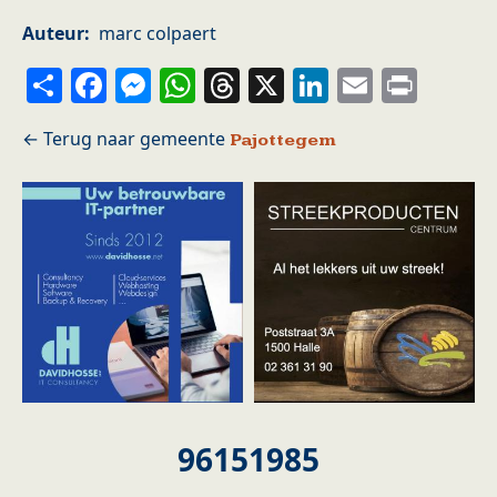
Auteur
marc colpaert
Share
Facebook
Messenger
WhatsApp
Threads
X
LinkedIn
Email
Prin
Pajottegem
96151985