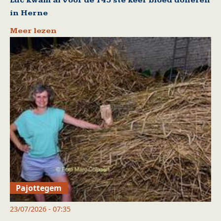
Luc kwam al voor de 145 ste keer bloed doneren
in Herne
Meer lezen
Pajottegem
23/07/2026 - 07:35