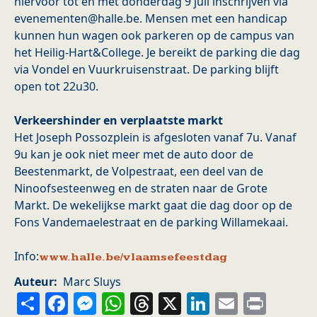
hiervoor tot en met donderdag 9 juli inschrijven via
evenementen@halle.be. Mensen met een handicap
kunnen hun wagen ook parkeren op de campus van
het Heilig-Hart&College. Je bereikt de parking die dag
via Vondel en Vuurkruisenstraat. De parking blijft
open tot 22u30.
Verkeershinder en verplaatste markt
Het Joseph Possozplein is afgesloten vanaf 7u. Vanaf
9u kan je ook niet meer met de auto door de
Beestenmarkt, de Volpestraat, een deel van de
Ninoofsesteenweg en de straten naar de Grote
Markt. De wekelijkse markt gaat die dag door op de
Fons Vandemaelestraat en de parking Willamekaai.
Info:
www.halle.be/vlaamsefeestdag
Auteur
Marc Sluys
Share
Facebook
Messenger
WhatsApp
Threads
X
LinkedIn
Email
Prin